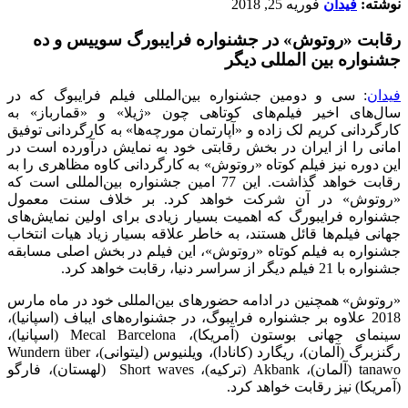
نوشته:
فیدان
فوریه 25, 2018
رقابت «روتوش» در جشنواره فرایبورگ سوییس و ده
جشنواره بین المللی دیگر
فیدان
: سی و دومین جشنواره بین‌المللی فیلم فرایبوگ که در
سال‌های اخیر فیلم‌های کوتاهی چون «ژیلا» و «قمارباز» به
کارگردانی کریم لک زاده و «آپارتمان مورچه‌ها» به کارگردانی توفیق
امانی را از ایران در بخش رقابتی خود به نمایش درآورده است در
این دوره نیز فیلم کوتاه «روتوش» به کارگردانی کاوه مظاهری را به
رقابت خواهد گذاشت. این 77 امین جشنواره بین‌المللی است که
«روتوش» در آن شرکت خواهد کرد. بر خلاف سنت معمول
جشنواره فرایبورگ که اهمیت بسیار زیادی برای اولین نمایش‌های
جهانی فیلم‌ها قائل هستند، به خاطر علاقه بسیار زیاد هیات انتخاب
جشنواره به فیلم کوتاه «روتوش»، این فیلم در بخش اصلی مسابقه
جشنواره با 21 فیلم دیگر از سراسر دنیا، رقابت خواهد کرد.
«روتوش» همچنین در ادامه حضورهای بین‌المللی خود در ماه مارس
2018 علاوه بر جشنواره فرایبوگ، در جشنواره‌های ایباف (اسپانیا)،
سینمای جهانی بوستون (آمریکا)،
Mecal Barcelona
(اسپانیا)،
رگنزبرگ (آلمان)، ریگارد (کانادا)، ویلنیوس (لیتوانی)،
Wundern über
tanawo
(آلمان)،
Akbank
(ترکیه)،
Short waves
(لهستان)، فارگو
(آمریکا) نیز رقابت خواهد کرد.