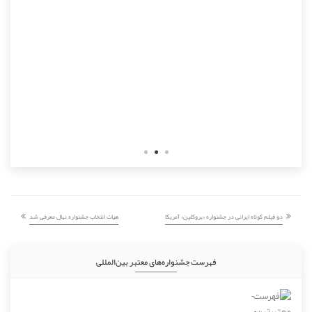
دو فیلم کوتاه ایرانی در جشنواره «بروکلین» آمریکا
هیات انتخاب جشنواره نهال معرفی شد
فهرست جشنواره‌های معتبر بین‌المللی