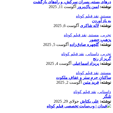
درهای بسته، پسران سرکش، و راه‌های بازگشت
نوشته:
امین پاک‌پرور
آگوست 11, 2025
مستند
,
نقد فیلم کوتاه
به یاد آوردن
نوشته:
لاله شاکری
آگوست 6, 2025
تجربی
,
مستند
,
نقد فیلم کوتاه
پرَهیب‌ِ حضور
نوشته:
گلچهره صادق‌زاده
آگوست 5, 2025
تجربی
,
داستانی
,
نقد فیلم کوتاه
گریز از رنج
نوشته:
پریزاد اسماعیلی
آگوست 4, 2025
مستند
,
نقد فیلم کوتاه
ساکنانِ حرمِ ستر و عفافِ ملکوت
نوشته:
فرید متین
آگوست 2, 2025
داستانی
,
نقد فیلم کوتاه
تلنگر
نوشته:
علی بکتاش
جولای 29, 2025