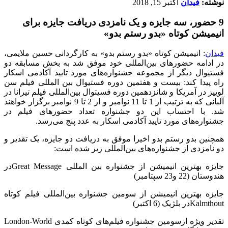
نوشته:
فیدان
اکتبر 15, 2018
9 حضور، سه جایزه و یک نامزدی دریافت جایزه برای
انیمیشن کوتاه «بدو رستم بدو»
فیدان
: انیمیشن کوتاه «بدو رستم بدو» به کارگردانی حسین ملایمی،
در ادامه حضورهای بین‌المللی خود موفق شد به بخش مسابقه دو
فستیوال دیگر از مجموعه جشنواره‌های مورد تایید آکادمی اسکار
راه پیدا کند: بیست و هفتمین دوره فستیوال بین المللی فیلم سن
لوییز در آمریکا و شانزدهمین دوره فسیتوال بین‌المللی فیلم تیرانا در
آلبانی که به ترتیب از 1 تا 11 نوامبر و از 2 تا 9 نوامبر برگزار خواهند
شد. با احتساب این دو جشنواره تعداد حضورهای فیلم در
جشنواره‌های مورد تایید آکادمی اسکار به عدد پنج می‌رسد.
همچنین بدو رستم بدو اخیرا موفق به دریافت دو جایزه، یک تقدیر و
دو نامزدی از جشنواره‌های بین‌المللی زیر شده است:
جایزه بهترین انیمیشن از جشنواره بین المللی Great Messageدر
هندوستان (22 و23 سپتامبر)
جایزه بهترین انیمیشن از سومین جشنواره بین‌المللی فیلم کوتاه
Kalmthoutدر بلژیک (6 اکتبر)
تقدیر ویژه ازسومین جشنواره فیلم‌های کوتاه کمدی London-World