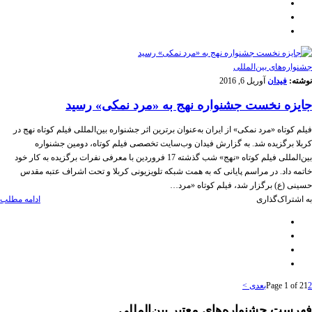
‌‌جشنواره‌های بین‌المللی
نوشته:
فیدان
آوریل 6, 2016
جایزه نخست جشنواره نهج به «مرد نمکی» رسید
فیلم کوتاه «مرد نمکی» از ایران به‌عنوان برترین اثر جشنواره بین‌المللی فیلم کوتاه نهج در
کربلا برگزیده شد. به گزارش فیدان وب‌سایت تخصصی فیلم کوتاه، دومین جشنواره
بین‌المللی فیلم کوتاه «نهج» شب گذشته 17 فروردین با معرفی نفرات برگزیده به کار خود
خاتمه داد. در مراسم پایانی که به همت شبکه تلویزیونی کربلا و تحت اشراف عتبه مقدس
حسینی (ع) برگزار شد، فیلم کوتاه «مرد…
به اشتراک‌گذاری
ادامه مطلب
2
1
Page 1 of 2
بعدی >
فهرست جشنواره‌های معتبر بین‌المللی