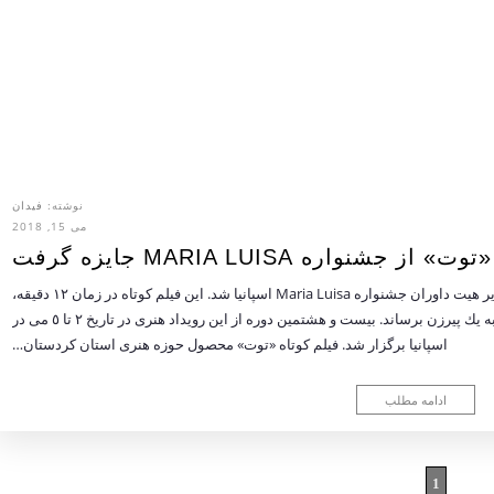
نوشته:
فیدان
می 15, 2018
ز جشنواره MARIA LUISA جایزه گرفت
فیدان: فیلم كوتاه «توت» به کارگردانی تیمور قادری برنده تقدیر هیت داوران جشنواره Maria Luisa اسپانیا شد. این فیلم كوتاه در زمان ١٢ دقیقه،
داستان یك دوره گرد است كه باید امانتی‌ای را همراه بچه‌اش به یك پیرزن برساند. بیست و هشتمین دوره از این رویداد هنری در تاریخ ٢ تا ٥ می در
اسپانیا برگزار شد. فیلم کوتاه «توت» محصول حوزه هنری استان كردستان…
ادامه مطلب
1