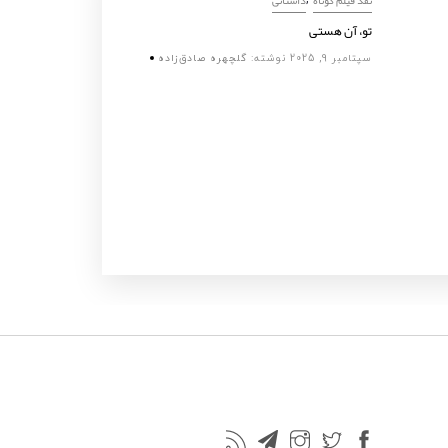
تو، آن هستی
نیمۀ پنهان
سپتامبر 9, 2025
نوشته:
گلچهره صادق‌زاده
اکتبر 25, 2025
نو