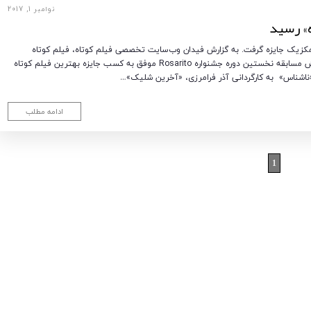
نوامبر 1, 2017
م کوتاه «حفره» به کارگردانی عطا مجابی از جشنواره Rosarito مکزیک جایزه گرفت. به گزارش فیدان وب‌سایت تخصصی فیلم کوتاه، فیلم کوتاه
«حفره» به کارگردانی عطا مجابی از بین 71 فیلم کوتاه حاضر در بخش مسابقه نخستین دوره جشنواره Rosarito موفق به کسب جایزه بهترین فیلم کوتاه
«ناشناس» به کارگردانی آذر فرامرزی، «آخرین شلیک»…
ادامه مطلب
1