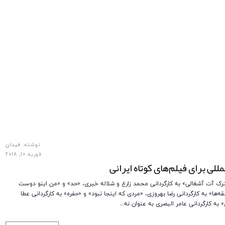
نوشته:
فیدان
فوریه 10, 2018
لی برای فیلم‌های کوتاه ایرانی
دخترک آت آشغالی» به کارگردانی محمد زارع و شلاله خیری، «حد» و «من اینو دوست
قه‌ها» به کارگردانی رضا بهروزی، «مردی که اینجا نبود» و «حفره» به کارگردانی عطا
 به کارگردانی عامر البصری به عنوان نه…