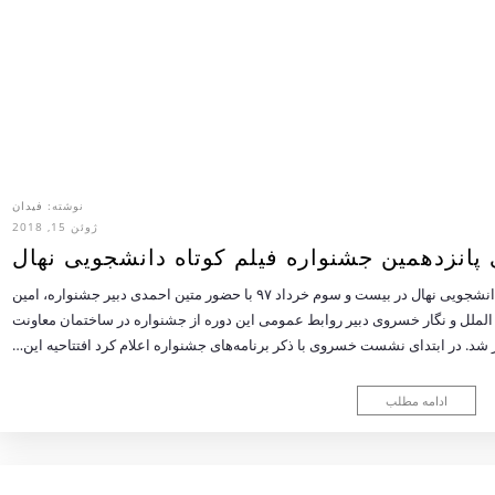
نوشته:
فیدان
ژوئن 15, 2018
انزدهمین جشنواره فیلم کوتاه دانشجویی نهال
فیدان: نشست خبری پانزدهمین دوره جشنواره فیلم کوتاه دانشجویی نهال در بیست و سوم خرداد ۹۷ با حضور متین احمدی دبیر جشنواره، امین
ن الملل و نگار خسروی دبیر روابط عمومی این دوره از جشنواره در ساختمان معاونت
 شد. در ابتدای نشست خسروی با ذکر برنامه‌های جشنواره اعلام کرد افتتاحیه این…
ادامه مطلب