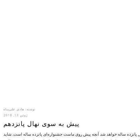
نوشته:
هادی علی‌پناه
ژوئن 13, 2018
پیش به سوی نهال پانزدهم
ل پانزده ساله خواهد شد آنچه پیش روی ماست جشنواره‌ای پانزده ساله است. شاید