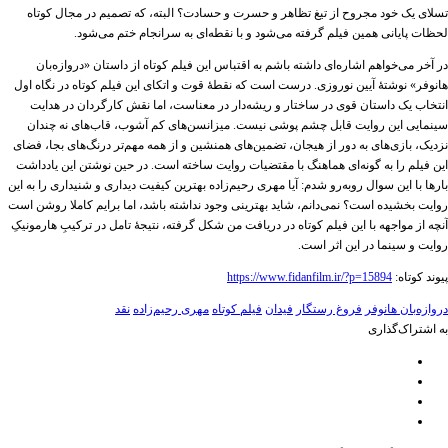
تسلای یک خود مجروح از تیغ تظاهر و حسرت و حسادت؟ البته، که تصمیم در مجال کوتاه
لحظات پایانی همین فیلم گرفته می‌شود و با نقطه‌ای به سرانجام ختم می‌شود.
در آخر می‌خواهم اشاره‌ای داشته باشم به اقتباس این فیلم کوتاه از داستان «دروازه‌بان
هانوفر» نوشتۀ آیین نوروزی. درست است که نقطۀ قوت و اتکای این فیلم کوتاه در نگاه اول
انتخاب یک داستان قوی در ساختار و ریشه‌دار در معناست، اما نقش کارگردان در هدایت
سینمایی این روایت قابل چشم پوشی نیست. میزانسن‌های کم آشوب، قاب‌های نه چندان
نزدیک، بازی‌های به دور از هیجان، تضمین‌های همنشین و از همه مهم‌تر درنگ‌های بجا، فضای
این فیلم را به گونه‌ای هماهنگ با مقتضیات روایت ساخته است. در حین نوشتن این یادداشت
بارها با این سوال روبه‌رو شدم: آیا مهری رحیم‌زاده بهترین کیفیت دیداری و شنیداری را به این
روایت بخشیده است؟ نمی‌دانم، شاید بهترینی وجود نداشته باشد، اما برایم کاملا روشن است
آنچه از مواجهه با این فیلم کوتاه در دریافت من شکل گرفته، نتیجۀ تامل در ترکیبِ هارمونیکِ
روایت و سینما در این اثر است.
پیوند کوتاه:
https://www.fidanfilm.ir/?p=15894
دروازه‌بان هانوفر
فروغ رستگار
فیدان
فیلم کوتاه
مهری رحیم‌زاده
نقد
به اشتراک‌گذاری