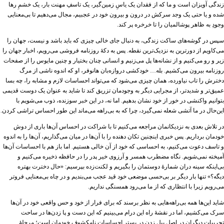
زندگی آویزان است و ما که از فقدان یک یاسِ زمین‌گیر، یک تاسفِ مهنت بار، یک خشمِ رها
شده و یا حتی یک وجد سرکش در درون و بیرون خود در عجبیم، مجال می‌دهیم تا بی‌معنایی
وجودِ به ظاهر پوشالمیان را تا خرخره پر کند.
سپس در گوشه‌های ساکت زندگی، به دنبال جای خالی چیزی که باید باشد و نیست، جهان را
می‌کاویم از دورترین به نزدیک‌ترین نقطه. پس به دکۀ روزنامه فروشی می‌رویم، اخبار جهان را
زیر و رو می‌کنیم و از نشانه‌ها پل می‌زنیم و انسانی چنان بختیار و چنین مایوس را از صفحات
روزنامه بیرون می‌کشیم. بله… خودکشی دروازه‌بان هانوفر، او که اندوه ناشی از مرگ
دخترش را تاب نیاورده، همان چیزی می‌شود که می‌تواند احساسات لازم و مشابه را، چه بسا
عمیق‌تر و شدیدتر، از مجرایی دیگر به وجودمان تزریق کند تا شاید به عنوان یک دوست قدیمی
بتوانیم واکنشی در خور از خود نشان بدهیم. اما نه، در این خبر سوزنده، ذوب می‌شویم با
این‌حال در ما آتشی شعله نمی‌گیرد، چرا که به بی‌راهه می‌ماند این طور احساس تراشی کردن.
در تلاش بعدی به نزدیکانمان مراجعه می‌کنیم تا با شراکت در احساس آن‌ها باری از دوش
خودمان برداریم. پس خبری اینچنین تکان دهنده را با آن‌ها در میان می‌گذاریم، آن‌ها را به اندوه
و تاسف دعوت می‌کنیم، به احساسی که خود از آن خالی هستیم. اما باز هم با احساسات آن‌ها
آمیخته نمی‌شویم. نگاه مضطرب همسر و آرزوی خیر پدر را در حافظه ذخیره می‌کنیم و
بی‌اینکه سینه دران شمارۀ دوستمان را بگیریم و لکنت‌زده بپرسیم: «حال دخترت بهتره
دیگه؟» تنها بار دیگر بر بی‌حسی موضعی خود قید عجب می‌بندیم و در چاه بی‌معنایی فروتر
می‌رویم زیرا با انتظاری که از ما می‌رود همسنگی نداریم.
شاید این‌ها همه بی‌راهه‌هایی به نظر برسند که برای فرار از خود و حس واقعی خود در آن‌ها
سرک می‌کشیم، اما در نقشۀ راه این درام می‌بینیم که این دست و پا زدن‌ها در ساحت
تجربیات دیگران در اصل بیل زدن در بستر احساسات نامکشوف خودمان است؛ مرحلۀ