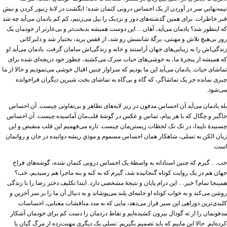
نیمه‌نهاییِ سر در آوردن از یک احساس درونی کتمان شده؛ انگشت در لانۀ زنبور کردن و نبش
قبر خاطرات. برای همین گذشته‌های دور و نزدیک را بیل می‌زنیم، کم کم یادمان می‌آید چه شد
که اینطور شد؟ یادمان می‌آید، آهان… این دوست همیشه بدبخت‌تر و بی‌عارتر از خودمان یک
روز بی‌هیچ تلاش و مهنتی، برگۀ شانسش رو شد، از قفس پرید، بختیار شد و دلبرکانی
زندگی‌اش را به زیبایی‌های جهان آراستند و خانه و زندگی‌اش سامان گرفت. یادمان می‌آید او
که همیشه از پنجرۀ ما، به خوشی‌های حیات سرک می‌کشید، چطور خود دریچه‌ای شده برای
تماشای حیات. یادمان می‌آید این ما بودیم که سزاوار چنین اقبال خوشی می‌نمودیم و حالا از ما
چیزی نمانده جز یک تماشاگر، که گاه و بی‌گاه به تماشای بخت شیرین دیگران فراخوانده
می‌شود.
بله یادمان می‌آید آن احساس مدفون در زیر لایه‌های تظاهر و بی‌تفاوتی چیست. آن احساس
جاگیر و چگال که با هر پیام، تماس و عکس در گوشۀ قلب‌مان آماسیده چیست. آن احساس
چسبیدۀ ناپیدا، در تک تک لحظات زیستن‌مان چیست. تازه می‌فهمیم این قلب منقبض و این
زبان الکن به تسلی، شاهکار همان احساس مسموم و موذیِ ریشه دوانیده در جان و روانمان
است.
خب… گیرم که چنین استادانه به واسطۀ یک احساس درونی کتمان شده، گوشه‌های فراخ
جهان هم در یک روایت کوتاه گنجانیده شد، گیرم که به کنه و بنه ماجرا هم رسیدیم، خب؟
همینجا تمام؟ خیر… این درام پایان و نتیجۀ مشخصی دارد. ابتدا تکلیف دختر رضا را با زندگی
روشن می‌کند و به خواب کوتاه او جامه‌ای بلند می‌پوشاند و به دنبال آن ما را بر سر آخرین و
کلیدی‌ترین دوراهی این سیر قرار می‌دهد، مایی که به مدد مناقشات معنایی، احساسات
مدفونمان را از ته گودال بیرون کشیده‌ایم و نقاط دردمان را دست کم برای خودمان آشکار
کرده‌ایم. حالا این ماییم که باید تصمیم بگیریم: تسلی یک دیگری مهنت‌زده از مرگ گیان یا