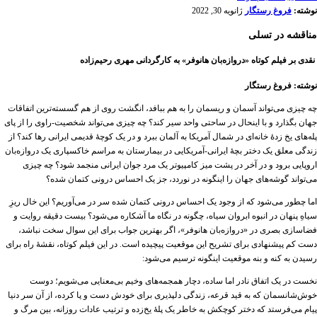
نوشته:
فروغ رستگار
ژانویه 30, 2022
مناقشه در تسلی
نقدی بر فیلم کوتاه «دروازه‌بان هانوفر» به کارگردانی مهری رحیم‌زاده
نوشته: فروغ رستگار
چه چیزی می‌تواند آسمان و ریسمان را به هم ببافد، انگشت روی از هم گسسته‌ترین اتفاقات
جهان بگذارد و با اینحال در ساحتی واحد سیر کند؟ چه چیزی می‌تواند شخصیت-راوی را از پای
پله‌های یخ زدۀ خانه‌ای در شمال آمریکا به آلمان ببرد و در یک کوچۀ قدیمی ایرانی رها کند؟ از
زندگی معلق یک دختر بچۀ ایرانی-آمریکایی در بیمارستان به مراسم خاکسپاری یک دروازه‌بان
اروپایی برود و در آخر در پشت میز کامپیوتر یک مرد جوان ایرانی منجمد شود؟ چه چیزی
می‌تواند گوشه‌های جهان را اینگونه در نوردد، جز یک احساس درونی کتمان شده؟
اما چطور می‌شود که از وجود یک احساس درونی کتمان شده سر در می‌آوریم؟ این خال ریزِ
سیاهِ پنهان در انبوه ابروان سیاه، چگونه در نگاه ما آشکاره می‌شود؟ بیست دقیقه روایت و
فضاسازی بصری در «دروازه‌بان هانوفر»، اگر بهترین جواب برای این سوال سخت نباشد،
دست کم پیشنهادی برای تشریح این موقعیت پیچیده است. در این فیلم کوتاه، نقشۀ راه برای
رسیدن به کنه و بنه موقعیت اینگونه ترسیم می‌شود:
نخست در یک اتفاق نادر اما ساده، دچار همجمه‌های وخیم بی‌معنایی می‌شویم؛ دوست
خوش‌شانسمان که به قید قرعه، زندگی دلپذیری برای خودش دست و پا کرده، از آن سر دنیا
پیام می‌فرستد که دختر کوچکش به خاطر یک پلۀ یخ‌زده و ترتیب عادات روزانه، بین مرگ و