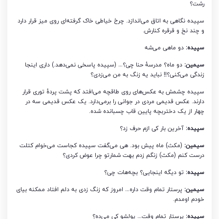
رشت؟
سپیده نگاهی به اتاق می‌اندازد. چرخ خیاطی خاک گرفته‌ای روی میز قرار دارد
و چند نخ و قرقره کنارش.
سپیده:
دو ماهی می‌شه
سیمین:
دو ماه؟ مدرسۀ حنا چی؟… (سپیده پاسخی نمی‌دهد.) داری اینجا
زندگی می‌کنی؟!! نباید یه زنگ به من می‌زدی؟
سپیده چشمش به عکس‌های روی طاقچه می‌افتد که پشت پردۀ توری قرار
دارند. عکس قدیمی مردی در جوانی را برمی‌دارد. یک عکس قدیمی سه در
چهار از یک دختربچه پایین قاب چسبانده شده.
سپیده:
آخرین بار کی ازم حرف زد؟
سیمین:
(مکث) ماه پیش بود. هی می‌گفت سپیده کجاست می‌خوام کتلت
درست کنم (مکث) زنگم زدم بهت شمارتو چرا عوض کردی؟
سپیده:
تو دیگه اینجایی؟ بچه‌هات چی؟
سیمین:
پرستار تمام وقت داره… امروز که زنگ زدی به دلم افتاد ممکنه بیای
خودم اومدم.
سپیده:
پرستار تمام وقت… پولشو کی می‌ده؟