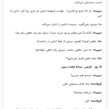
است. درستش می‌کند.
سپیده:
باز که اینو برداشتی!… خودت اینهمه لباس نو داری چرا گیر دادی به
این
حنا چیزی نمی‌گوید. سپیده لباس را تنش می‌کند.
سپیده:
(مکث) نمی‌خوای بریم خرید عید؟ سبزه بخریم. ماهی بخریم؟
حنا:
ماهی قرمز؟ (هنوز سرش از یقۀ لباس در نیامده)
سپیده:
نه خیر. ماهی سفید. سبزی پلو ماهی خوشمزه
حنا:
برام ماهی قرمز می‌خری؟
5- روز – خارجی – بساط هفت سین
سپیده:
سمنو هم دارین؟
فروشنده:
بله خانم سمنوی عالی
سپیده:
می‌شه بچشم؟
فروشنده:
الان