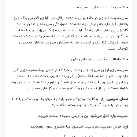
حنا:
سپیده… دو. زندگی… سپیده
سپیده و حنا جلوی در خانه‌ای ایستاده‌اند. بالای در، تابلوی قدیمی رنگ و رو
رفته‌ای قرار دارد که رویش نوشته شده: «دوزَندگی سپیده» و همان علامت
گلدوزی پروانه‌ای کنار نوشتۀ تابلو است. سپیده زنگ می‌زند. چند لحظه
می‌گذرد. در باز می‌شود. حیاط پر از گلدان است که بعضی‌شان خشک شده‌اند.
حوض کوچکی کنار دیوار است و حنا به سمتش می‌رود. خانه‌ای قدیمی و
کوچک است.
حنا:
مامااان… نگا کن اینام ماهی دارن…
سپیده روی ایوان می‌رود و از پشت پنجره که از داخل پردۀ سفید توری قرار
دارد زنی لاغر و ضعیف (65 ساله) را می‌بیند که روی تخت نشسته. تخت
روبه‌روی تلویزیون قرار دارد و چند مبل هم دور اتاق چیده شده است. دیوارها
شلوغ هستند. پر از قاب عکس و آینه و ساعت و گل‌های مصنوعی.
صدای سیمین:
باز تو کلید نبردی؟ چندبار باید یه حرفو به تو بزنم؟… بیا 2 تا
پیاز بیار برا من… آرمین؟… با تو نیستم مگه من؟
سپیده وارد اتاق می‌شود. زن با دیدن سپیده لبخند می‌زند.
زن:
خوش بمویید. بفرمایید. سیمین. بیا مشتری بمو… بفرمایید.