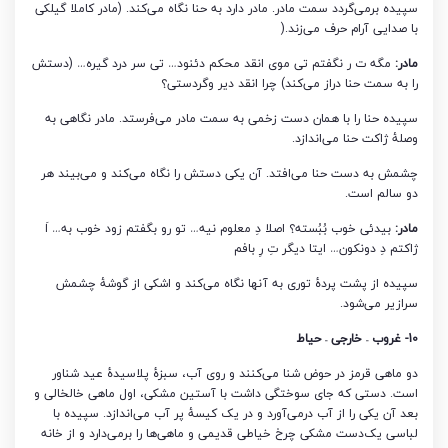
سپیده برمی‌گردد سمت مادر. مادر دارد به حنا نگاه می‌کند. (مادر کاملا گیلکی
با صدایی آرام حرف می‌زند.(
مادر:
مگه ت ر نگفتم تی موی انقد محکم دئنود… تی سر درد گیره… (دستش
را به سمت حنا دراز می‌کند) چرا انقد دیر وگردستی؟
سپیده حنا را با همان دست زخمی به سمت مادر می‌فرستد. مادر نگاهی به
وصلۀ ژاکت حنا می‌اندازد.
چشمش به دست حنا می‌افتد. آن یکی دستش را نگاه می‌کند و می‌بیند هر
دو سالم است.
مادر:
بیدئی خوب بُبُسته؟ اصلا دِ معلوم نیه… تو رو بگفتم زود خوب به… اَ
ژاکتم دِ دونکون… ایتا دیگر تِ رِ بافم
سپیده از پشت پردۀ توری به آنها نگاه می‌کند و اشکی از گوشۀ چشمش
سرازیر می‌شود.
10- غروب – خارجی – حیاط
دو ماهی قرمز در حوض شنا می‌کنند و روی آب، سبزۀ پلاسیدۀ عید شناور
است. دستی که جای سوختگی داشت با آستین مشکی، اول ماهی خالخالی و
بعد آن یکی را از آب درمی‌آورد و در یک کیسۀ پر آب می‌اندازد. سپیده با
لباسی یک‌دست مشکی چرخ خیاطی قدیمی و ماهی‌ها را برمی‌دارد و از خانه