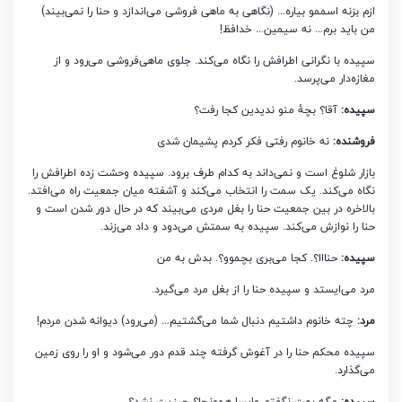
ازم بزنه اسممو بیاره… (نگاهی به ماهی فروشی می‌اندازد و حنا را نمی‌بیند)
من باید برم… نه سیمین… خدافظ!
سپیده با نگرانی اطرافش را نگاه می‌کند. جلوی ماهی‌فروشی می‌رود و از
مغازه‌دار می‌پرسد.
سپیده:
آقا؟ بچۀ منو ندیدین کجا رفت؟
فروشنده:
نه خانوم رفتی فکر کردم پشیمان شدی
بازار شلوغ است و نمی‌داند به کدام طرف برود. سپیده وحشت زده اطرافش را
نگاه می‌کند. یک سمت را انتخاب می‌کند و آشفته میان جمعیت راه می‌افتد.
بالاخره در بین جمعیت حنا را بغل مردی می‌بیند که در حال دور شدن است و
حنا را نوازش می‌کند. سپیده به سمتش می‌دود و داد می‌زند.
سپیده:
حنااا؟. کجا می‌بری بچموو؟. بدش به من
مرد می‌ایستد و سپیده حنا را از بغل مرد می‌گیرد.
مرد:
چته خانوم داشتیم دنبال شما می‌گشتیم… (می‌رود) دیوانه شدن مردم!
سپیده محکم حنا را در آغوش گرفته چند قدم دور می‌شود و او را روی زمین
می‌گذارد.
سپیده:
مگه بهت نگفتم وایسا همونجا؟ چیزیت نشد؟