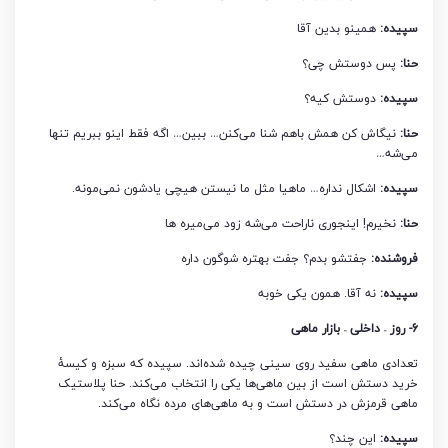
سپیده:
همینو بدین آقا
حنا:
پس دوستش چی؟
سپیده:
دوستش کیه؟
حنا:
نیگاش کن همش باهم شنا می‌کنن… ببین… اگه فقط اینو ببریم تنها
می‌شه…
سپیده:
اشکال نداره… ماهیا مثل ما نیستن هیچی یادشون نمی‌مونه.
حنا:
نخیرم! اینجوری ناراحت می‌شه زود می‌میره‌ ها
فروشنده:
جفتشو بدم؟ جفت بهتره شوگون داره
سپیده:
نه آقا. همون یکی خوبه
6- روز – داخلی – بازار ماهی
تعدادی ماهی سفید روی سینی چیده شده‌اند. سپیده که سبزه و کیسۀ
خرید دستش است از بین ماهی‌ها یکی را انتخاب می‌کند. حنا پلاستیک
ماهی قرمزش در دستش است و به ماهی‌های مرده نگاه می‌کند.
سپیده:
این چند؟