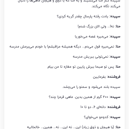
سپیده کنار حنا می‌نشیند و به حنا که با ذوق و هیجان ماهی‌ها را دنبال
می‌کند نگاه می‌کند.
سپیده:
یادت رفته پارسال چقدر گریه کردی؟
حنا:
نه!… ولی الان بزرگ شدم!
سپیده:
می‌میره غصه می‌خوریا
حنا:
نمی‌میره قول می‌دم… دیگه همیشه مراقبشم! با خودم می‌برمش مدرسه
سپیده:
نمی‌تونی ببریش مدرسه
حنا:
پس تو صبحا ببرش پایین تو مغازه تا من بیام
فروشنده:
بفرمایین
سپیده بلند می‌شود و سمنو را می‌چشد.
سپیده:
200 گرم از همین بدین. ماهی قرمزا چند؟
فروشنده:
دانه‌ای 6، دو تا 10
سپیده:
کدومو می‌خوای؟
حنا:
(با هیجان و ذوق زیاد) این… نه این… نه… همین… خالخالیه