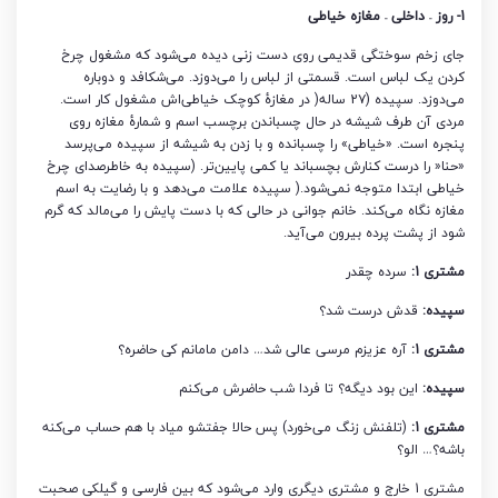
1- روز – داخلی – مغازه خیاطی
جای زخم سوختگی قدیمی روی دست زنی دیده می‌شود که مشغول چرخ
کردن یک لباس است. قسمتی از لباس را می‌دوزد. می‌شکافد و دوباره
می‌دوزد. سپیده (2۷ ساله( در مغازۀ کوچک خیاطی‌اش مشغول کار است.
مردی آن طرف شیشه در حال چسباندن برچسب اسم و شمارۀ مغازه روی
پنجره است. «خیاطی» را چسبانده و با زدن به شیشه از سپیده می‌پرسد
«حنا« را درست کنارش بچسباند یا کمی پایین‌تر. (سپیده به خاطرصدای چرخ
خیاطی ابتدا متوجه نمی‌شود.( سپیده علامت می‌دهد و با رضایت به اسم
مغازه نگاه می‌کند. خانم جوانی در حالی که با دست پایش را می‌مالد که گرم
شود از پشت پرده بیرون می‌آید.
مشتری 1:
سرده چقدر
سپیده:
قدش درست شد؟
مشتری 1:
آره عزیزم مرسی عالی شد… دامن مامانم کی حاضره؟
سپیده:
این بود دیگه؟ تا فردا شب حاضرش می‌کنم
مشتری 1:
(تلفنش زنگ می‌خورد) پس حالا جفتشو میاد با هم حساب می‌کنه
باشه؟… الو؟
مشتری 1 خارج و مشتری دیگری وارد می‌شود که بین فارسی و گیلکی صحبت