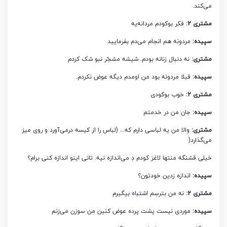
می‌کند.
مشتری 2:
فکر بوکودم مردانه‌یه
سپیده:
مردونه هم انجام می‌دم بفرمایید
مشتری:
نه دنبال زنانه بودم. شیشه مشجّر نبو شک کردم
سپیده:
قبلا مردونه بود من اومدم دیگه عوض نکردم.
مشتری 2:
خوب بوکودی
سپیده:
جان من در خدمتم
مشتری:
والا من یه لباسی دارم که… (لباس را از کیسه درمی‌آورد و روی میز
می‌گذارد(
خیلی قشنگه منتها لاغرَ کودم دِ می‌اندازه نیه. تانی اینو اندازه کنی برام؟
سپیده:
اندازه زدین خودتون؟
مشتری 2:
نه من بترسِم اشتباه بیگیرم
سپیده:
موردی نیست پشت پرده عوض کنین من سوزن می‌زنم