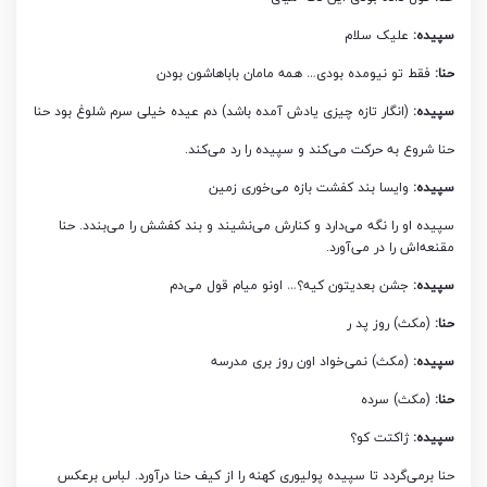
سپیده:
علیک سلام
حنا:
فقط تو نیومده بودی… همه مامان باباهاشون بودن
سپیده:
(انگار تازه چیزی یادش آمده باشد) دم عیده خیلی سرم شلوغ بود حنا
حنا شروع به حرکت می‌کند و سپیده را رد می‌کند.
سپیده:
وایسا بند کفشت بازه می‌خوری زمین
سپیده او را نگه می‌دارد و کنارش می‌نشیند و بند کفشش را می‌بندد. حنا
مقنعه‌اش را در می‌آورد.
سپیده:
جشن بعدیتون کیه؟… اونو میام قول می‌دم
حنا:
(مکث) روز پد ر
سپیده:
(مکث) نمی‌خواد اون روز بری مدرسه
حنا:
(مکث) سرده
سپیده:
ژاکتت کو؟
حنا برمی‌گردد تا سپیده پولیوری کهنه را از کیف حنا درآورد. لباس برعکس