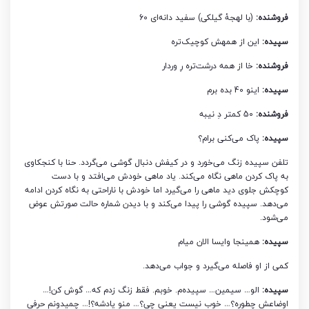
فروشنده:
(با لهجۀ گیلکی) سفید دانه‌ای 60
سپیده:
این از همهش کوچیک‌تره
فروشنده:
خا از همه درشت‌تره رِ وردار
سپیده:
اینو 40 بده برم
فروشنده:
50 کمتر دِ نیبه
سپیده:
پاک می‌کنی برام؟
تلفن سپیده زنگ می‌خورد و در کیفش دنبال گوشی می‌گردد. حنا با کنجکاوی
به پاک کردن ماهی نگاه می‌کند. یاد ماهی خودش می‌افتد و با دست
کوچکش جلوی دید ماهی را می‌گیرد اما خودش با ناراحتی به نگاه کردن ادامه
می‌دهد. سپیده گوشی را پیدا می‌کند و با دیدن شماره حالت صورتش عوض
می‌شود.
سپیده:
همینجا وایسا الان میام
کمی از او فاصله می‌گیرد و جواب می‌دهد.
سپیده:
الو… سیمین… سپیده‌م. خوبم. فقط زنگ زدم که… گوش کن!…
اوضاعش چطوره؟… خوب نیست یعنی چی؟… منو یادشه؟!… چمیدونم حرفی