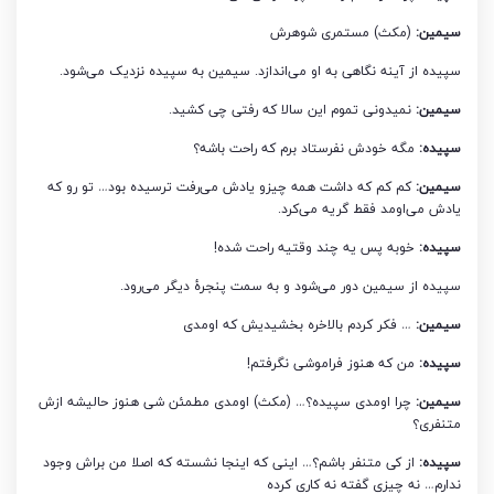
سیمین:
(مکث) مستمری شوهرش
سپیده از آینه نگاهی به او می‌اندازد. سیمین به سپیده نزدیک می‌شود.
سیمین:
نمیدونی تموم این سالا که رفتی چی کشید.
سپیده:
مگه خودش نفرستاد برم که راحت باشه؟
سیمین:
کم کم که داشت همه چیزو یادش می‌رفت ترسیده بود… تو رو که
یادش می‌اومد فقط گریه می‌کرد.
سپیده:
خوبه پس یه چند وقتیه راحت شده!
سپیده از سیمین دور می‌شود و به سمت پنجرۀ دیگر می‌رود.
سیمین:
… فکر کردم بالاخره بخشیدیش که اومدی
سپیده:
من که هنوز فراموشی نگرفتم!
سیمین:
چرا اومدی سپیده؟… (مکث) اومدی مطمئن شی هنوز حالیشه ازش
متنفری؟
سپیده:
از کی متنفر باشم؟… اینی که اینجا نشسته که اصلا من براش وجود
ندارم… نه چیزی گفته نه کاری کرده