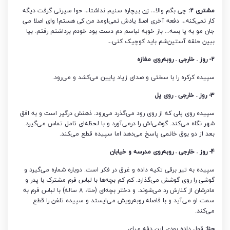
مشتری 2:
چی بگم والا… زن بیچاره سنیم نداشتا… حوا سپرتی گرفت دیگه
کار نمی‌کنه… دفعه آخری اصلا یادش نمی‌اومد من کی هستم! وای اصلا می
جان مو به پا بسه… باز خوبه لباسم دم دست بود خودم برداشتم رفتم. بیا
ببین حلقه آستین‌شم باید کوچیک کنی…
2- روز – خارجی – روبه‌روی مغازه
سپیده کرکره را با سختی و صدای زیاد پایین می‌کشد و می‌رود.
3- روز – خارجی – روی پل
سپیده روی پلی که از روی رود می‌گذرد می‌رود. ذهنش درگیر است و به افق
شهر نگاه می‌کند. گوشی‌اش را درمی‌آورد و با لحظه‌ای تامل تماس می‌گیرد.
بعد از دو بوق خانمی پاسخ می‌دهد اما سپیده قطع می‌کند.
4- روز – خارجی – روبه‌روی مدرسه و خیابان
سپیده به تیر برقی تکیه داده و غرق در فکر است. دوباره شماره می‌گیرد و
گوشی را روی گوشش می‌گذارد. کم کم بچه‌ها با لباس فرم مشترک با پدر و
مادرشان از کنارش رد می‌شوند. و دختر بچه‌ای (حنا، 8 ساله) با لباس فرم به
سمت او می‌آید و با فاصله روبه‌رویش می‌ایستد و سپیده تلفن را قطع
می‌کند.
حنا:
قول داده بودی این دفه میای