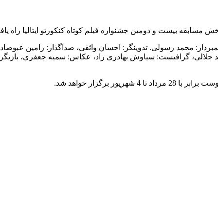
بخش مسابقه بیست و دومین جشنواره فیلم کوتاه کنکورتو ایتالیا راه یاف
، فیلمبردار: محمد رسولی. تدوینگر: احسان واثقی، صداگذار: رامین عب
ربد جلالی، گرافیست: سیاوش بهادری راد، عکاس: سمیه جعفری، بازیگرا