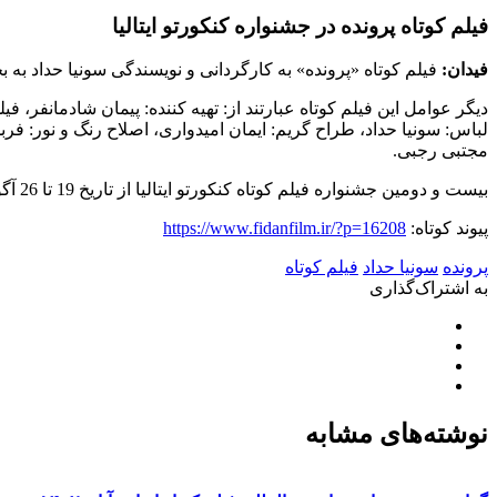
فیلم کوتاه پرونده در جشنواره کنکورتو ایتالیا
فیدان:
فیلم کوتاه «پرونده» به کارگردانی و نویسندگی سونیا حداد به 
دیگر عوامل این فیلم کوتاه عبارتند از: تهیه کننده: پیمان شادمانفر
لباس: سونیا حداد، طراح گریم: ایمان امیدواری، اصلاح رنگ و نور: ف
مجتبی رجبی.
بیست و دومین جشنواره فیلم کوتاه کنکورتو ایتالیا از تاریخ 19 تا 26 آگوست برابر با 28 مرداد تا 4 شهریور برگزار خواهد شد.
پیوند کوتاه:
https://www.fidanfilm.ir/?p=16208
پرونده
سونیا حداد
فیلم کوتاه
به اشتراک‌گذاری
نوشته‌های مشابه