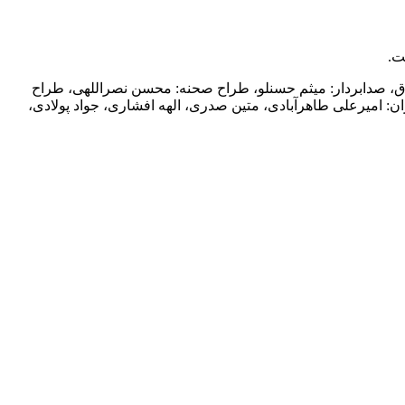
ت.
وصادق، صدابردار: میثم حسنلو، طراح صحنه: محسن نصراللهی، طراح
ن: امیرعلی طاهرآبادی، متین صدری، الهه افشاری، جواد پولادی،