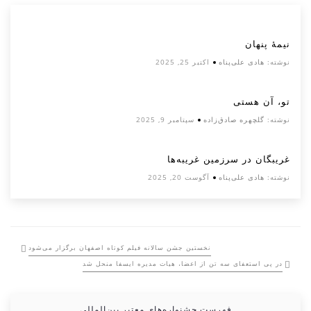
نیمۀ پنهان
نوشته:
هادی علی‌پناه
اکتبر 25, 2025
تو، آن هستی
نوشته:
گلچهره صادق‌زاده
سپتامبر 9, 2025
غریبگان در سرزمین غریبه‌ها
نوشته:
هادی علی‌پناه
آگوست 20, 2025
نخستین جشن سالانه فیلم کوتاه اصفهان برگزار می‌شود
در پی استعفای سه تن از اعضا، هیات مدیره ایسفا منحل شد
فهرست جشنواره‌های معتبر بین‌المللی