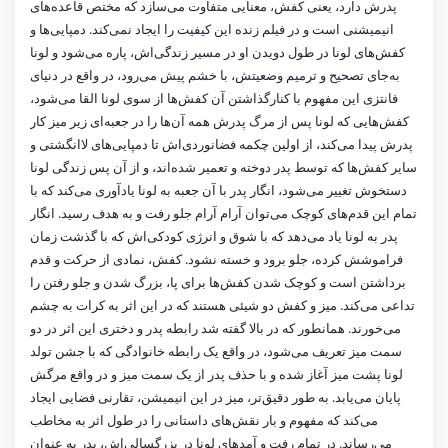
پدرش دارد، یعنی کفش، معنایی متفاوت می‌سازد که مختص قاعده‌های
انیمیشنی است و در فیلم زنده این کیفیت را ایجاد نمی‌کند. دمپایی‌ها و
کفش‌های لونا در طول دویدن او در مسیر زندگی‌اش، پاره می‌شود و لونا
به‌جای تصحیح و ترمیم وضعیتش، با خشم پیش می‌رود، در واقع در دنیای
فانتزی این مفهوم با کنارگذاشتن آن کفش‌ها از سوی لونا القا می‌شود،
کفش‌هایی که لونا پس از مرگ پدرش همه آن‌ها را در جعبه‌ای زیر میز کار
پدرش پیدا می‌کند، از اولین چکمه فضانوردی‌اش تا دمپایی‌های لاانگشتی و
سایر کفش‌ها که توسط پدر دوخته و تعمیر شده‌اند، و از آن پس زندگی لونا
دستخوش تغییر می‌شود، انگار پدر با آن جعبه به لونا یادآوری می‌کند که با
تمام این قدم‌های کوچک می‌توان آرام آرام جلو رفت و به هدف رسید. انگار
پدر به لونا یاد می‌دهد که با شوق و انرژی کودکی‌اش که با گذشت زمان
فراموشش کرده، جلو برود و خسته نشود. کفش، نمادی از حرکت و قدم
برداشتن است و کوچک شدن کفش‌ها برای پا، بزرگ شدن و جلو رفتن را
تداعی می‌کند. میز و کفش دو شیئی هستند که در این اثر به کرات به چشم
می‌خورند. همانطور که در بالا گفته شد رابطه پدر و دختری این اثر در دو
سمت میز تعریف می‌شود، در واقع یک رابطه خانوادگی که با جشن تولد
لونا پشت میز آغاز شده و با حذف پدر از یک سمت میز و در واقع مرگش
پایان می‌یابد. به طور دقیق‌تر، میز در این انیمیشن، تقارنی فضایی ایجاد
می‌کند که مفهوم و بار نقش‌های داستانی را در طول اثر به مخاطب
می‌رساند. در تمام رفت و آمدهای لونا در بزرگسالی‌اش، پدر به عنوان