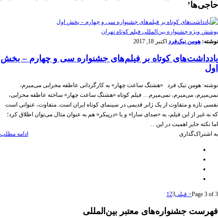
حاجی‌ها’
پوشش ویژه جشنواره بین‌المللی فیلم کوتاه تهران
نوشته:
هومن نیک‌فرد
اکتبر 18, 2017
یادداشت‌های کوتاه بر فیلم‌های جشنواره سی و چهارم – بخش
اول
نوشته: هومن نیک فرد «هشتگ ساعت چهار» به کارگردانی عاطفه محرابی می‌میرم،
نمی‌میرم، می‌میرم، نمی‌میرم… فیلم کوتاه «هشتگ ساعت چهار» ساخته عاطفه محرابی،
نفسی تازه و متفاوت از یک ژانر قدیمی در سینمای کوتاه ایران است. متفاوت، عنوانی است
که به غیر از این فیلم، به «صدای سارا» و یا «درپیکر» هم به عنوان مثال می‌توان اطلاق کرد؛
اما نکته حایز اهمیت در این…
به اشتراک‌گذاری
ادامه مطلب
Page 3 of 3
< قبلی
3
2
1
فهرست جشنواره‌های معتبر بین‌المللی