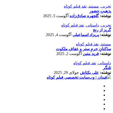
تجربی
,
مستند
,
نقد فیلم کوتاه
پرَهیب‌ِ حضور
نوشته:
گلچهره صادق‌زاده
آگوست 5, 2025
تجربی
,
داستانی
,
نقد فیلم کوتاه
گریز از رنج
نوشته:
پریزاد اسماعیلی
آگوست 4, 2025
مستند
,
نقد فیلم کوتاه
ساکنانِ حرمِ ستر و عفافِ ملکوت
نوشته:
فرید متین
آگوست 2, 2025
داستانی
,
نقد فیلم کوتاه
تلنگر
نوشته:
علی بکتاش
جولای 29, 2025