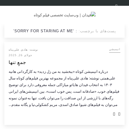
پست‌های با برچسب:
: ‘SORRY FOR STARING AT ME’
نوشته:
هادی علی‌پناه
انیمیشن
جولای 26, 2025
جمعِ تنها
درباره انیمیشن کوتاه «ببخشید به من زل زدید» به کارگردانی هانیه
علی‌همتی نوشته: هادی علی‌پناه از مجموعه بهترین فیلم‌های کوتاه سال
۱۴۰۳ به انتخاب فیدان هایائو میازاکی جمله معروفی دارد برای توضیح
فیلم‌های خوب. «صادقانه است. پس خوب است». بین انیمیشن‌های ایرانی
رگه‌های با ارزشی از این صداقت را می‌توان یافت. تنها به‌عنوان نمونه
می‌توان به فیلم‌های شیوا صادق اسدی، مریم کشکولی‌نیا و یگانه مقدم…