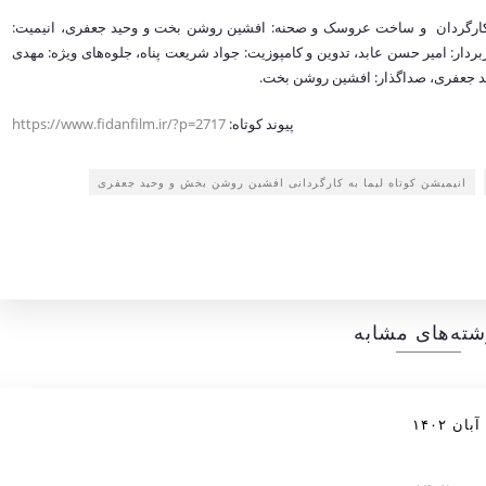
نده، کارگردان و ساخت عروسک و صحنه: افشین روشن بخت و وحید جعفری، انیمیت:
بخت و وحید جعفری، آهنگساز:stein thor، تصویربردار: امیر حسن عابد، تدوین و کامپوزیت: جواد شریعت پناه، جلوه‌های ویژه: مهدی
 جعفری، صداگذار: افشین روشن بخت.
پیوند کوتاه:
https://www.fidanfilm.ir/?p=2717
انیمیشن کوتاه لیما به کارگردانی افشین روشن بخش و وحید جعفری
شته‌های مشابه
 ۱۴۰۲