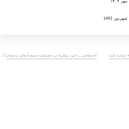
 ۱۴۰۲
یور 1402
 حمایت کنید
اختصاصی ــ «مرد نمکی» در جشنواره استعدادهای درخشان