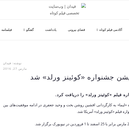
آکادمی فیلم کوتاه
فضای بیرونی
یادداشت
گفتگو
فیلمنامه
نوشته:
فیدان
مارس 27, 2016
یشن جشنواره «کوئینز ورلد» شد
ره فیلم «کوئینز ورلد» را دریافت کرد.
ه «لیما» به کارگردانی افشین روشن بخت و وحید جعفری در ادامه موفقیت‌های بین
ه فیلم «کوئینز ورلد» آمریکا شد.