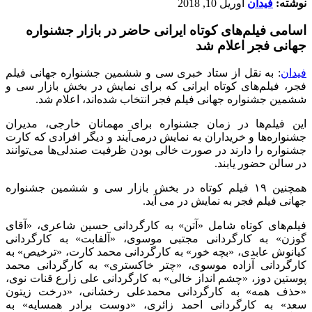
نوشته:
فیدان
آوریل 10, 2018
اسامی فیلم‌های کوتاه ایرانی حاضر در بازار جشنواره
جهانی فجر اعلام شد
فیدان
:
به نقل از ستاد خبری سی و ششمین جشنواره جهانی فیلم
فجر، فیلم‌های کوتاه ایرانی که برای نمایش‌ در بخش بازار سی و
ششمین جشنواره جهانی فیلم فجر انتخاب شده‌اند، اعلام شد.
این فیلم‌ها در زمان جشنواره برای مهمانان خارجی، مدیران
جشنواره‌ها و خریداران به نمایش درمی‌آیند و دیگر افرادی که کارت
جشنواره را دارند در صورت خالی بودن ظرفیت صندلی‌ها می‌توانند
در سالن حضور یابند.
همچنین ۱۹ فیلم کوتاه در بخش بازار سی و ششمین جشنواره
جهانی فیلم فجر به نمایش در می آید
.
فیلم‌های کوتاه شامل «آتن» به کارگردانی حسین شاعری، «آقای
گوزن» به کارگردانی مجتبی موسوی، «آلفابت» به کارگردانی
کیانوش عابدی، «بچه خور» به کارگردانی محمد کارت، «ترخیص» به
کارگردانی آزاده موسوی، «چتر خاکستری» به کارگردانی محمد
پوستین دوز، «چشم انداز خالی» به کارگردانی علی زارع قنات نوی،
«حذف همه» به کارگردانی محمدعلی رخشانی، «درخت زیتون
سعد» به کارگردانی احمد زائری، «دوست برادر همسایه» به