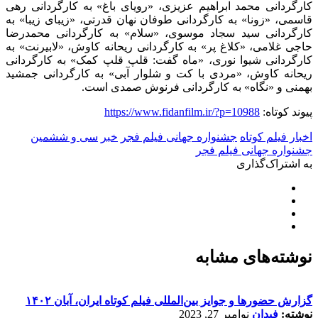
کارگردانی محمد ابراهیم عزیزی، «رویای باغ» به کارگردانی رهی
قاسمی، «زونا» به کارگردانی طوفان نهان قدرتی، «زیبای زیبا» به
کارگردانی سید سجاد موسوی، «سلام» به کارگردانی محمدرضا
حاجی غلامی، «کلاغ پر» به کارگردانی ریحانه کاوش، «لابیرنت» به
کارگردانی شیوا نوری، «ماه گفت: قلپ قلپ کمک» به کارگردانی
ریحانه کاوش، «مردی با کت و شلوار آبی» به کارگردانی جمشید
بهمنی و «نگاه» به کارگردانی فرنوش صمدی است
.
پیوند کوتاه:
https://www.fidanfilm.ir/?p=10988
اخبار فیلم کوتاه
جشنواره جهانی فیلم فجر
خبر
سی و ششمین
جشنواره جهانی فیلم فجر
به اشتراک‌گذاری
نوشته‌های مشابه
گزارش حضورها و جوایز بین‌المللی فیلم کوتاه ایران، آبان ۱۴۰۲
نوشته:
فیدان
نوامبر 27, 2023