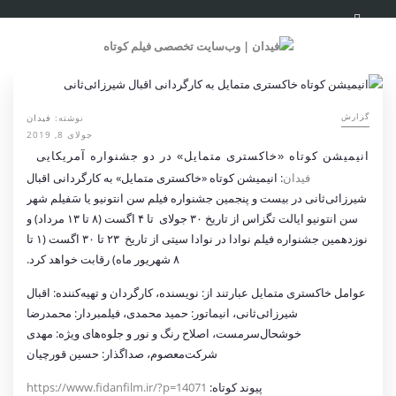
نوشته:
فیدان
گزارش
جولای 8, 2019
انیمیشن کوتاه «خاکستری متمایل» در دو جشنواره آمریکایی
فیدان
: انیمیشن کوتاه «خاکستری متمایل» به کارگردانی اقبال
شیرزائی‌ثانی در بیست و پنجمین جشنواره فیلم سن انتونیو یا سَفیلم شهر
سن انتونیو ایالت تگزاس از تاریخ ۳۰ جولای تا ۴ اگست (۸ تا ۱۳ مرداد) و
نوزدهمین جشنواره فیلم نوادا در نوادا سیتی از تاریخ ۲۳ تا ۳۰ اگست (۱ تا
۸ شهریور ماه)‌ رقابت خواهد کرد.
عوامل خاکستری متمایل عبارتند از: نویسنده، کارگردان و تهیه‌کننده:‌ اقبال
شیرزائی‌ثانی، انیماتور: حمید محمدی، فیلمبردار: محمدرضا
خوشحال‌سرمست، اصلاح رنگ و نور و جلوه‌های ویژه: مهدی
شرکت‌معصوم، صداگذار: حسین قورچیان
پیوند کوتاه:
https://www.fidanfilm.ir/?p=14071