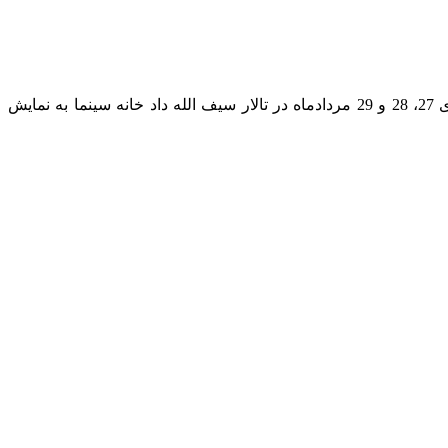
، 46 فیلم کوتاه راه‌یافته به بخش مسابقه هشتیمن جشن مستقل فیلم کوتاه ایران روزهای 27، 28 و 29 مردادماه در تالار سیف الله داد خانه سینما به نمایش