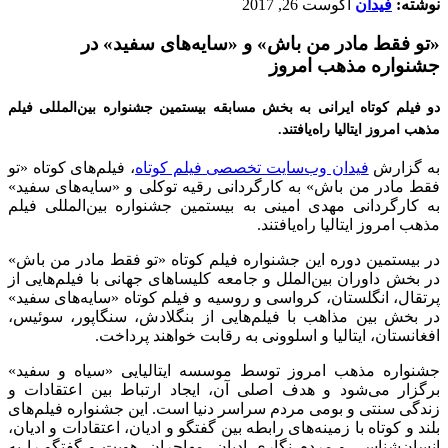
نوشته:
فیدان
آگوست 26, 2017
«تو فقط مادر من باش» و «سایه‌های سفید» در
جشنواره مذهب امروز
دو فیلم کوتاه ایرانی به بخش مسابقه بیستمین جشنواره بين‌المللی فيلم
مذهب امروز ایتالیا راه‌يافتند.
به گزارش
فیدان وب‌سایت تخصصی فیلم کوتاه
، فيلم‌های كوتاه «تو
فقط مادر من باش» به کارگردانی رقیه توکلی و «سایه‌های سفید»
به کارگردانی مهدی امینی به بیستمین جشنواره بين‌المللی فيلم
مذهب امروز ایتالیا راه‌يافتند.
در بیستمین دوره این جشنواره فیلم کوتاه «تو فقط مادر من باش»
در بخش داوران بین‌الملل و جامعه کلیساهای جهانی با فیلم‌هایی از
پرتقال، انگلستان، کرواسی و روسیه و فیلم‌ کوتاه «سایه‌های سفید»
در بخش بین مذاهب با فیلم‌هایی از بنگلادش، سنگاپور، سوئیس،
افغانستان، ایتالیا و اسلوونی به رقابت خواهند پرداخت.
جشنواره مذهب امروز توسط موسسه ایتالیایی «سیاه و سفید»
برگزار می‌شود و هدف اصلی آن، ایجاد ارتباط بین اعتقادات و
زندگی سنتی و بومی مردم سراسر دنیا است. این جشنواره فیلم‌های
بلند و کوتاه با زمینه‌های رابطه بین گفتگو و ادیان، اعتقادات و ادیان،
انسان‌شناسی و مردم نگاری ادیان، مهاجران، هویت و گفتگو را به