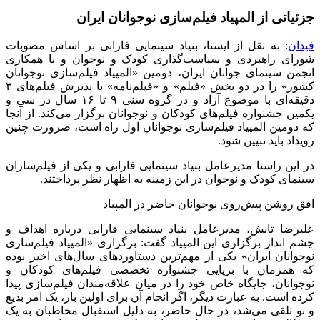
جزئیاتی از المپیاد فیلم‌سازی نوجوانان ایران
فیدان
:
به نقل از ایسنا، بنیاد سینمایی فارابی بر اساس مصوبات
شورای راهبردی و سیاست‌گذاری کودک و نوجوان و با همکاری
انجمن سینمای جوانان ایران، دومین «المپیاد فیلم‌سازی نوجوانان
کشور» را در دو بخش «فیلم» و «فیلم‌نامه» با پذیرش فیلم‌های
۳
دقیقه‌ای با موضوع آزاد و در گروه سنی
۹
تا
۱۶
سال در سی و
یکمین جشنواره فیلم‌های کودکان و نوجوانان برگزار می‌کند. از آنجا
که دومین المپیاد فیلم‌سازی نوجوانان اول راه است، ضرورت چنین
رویداد باید تبیین شود.
در این راستا مدیرعامل بنیاد سینمایی فارابی و یکی از فیلم
سازان
سینمای کودک و نوجوان در این زمینه به اظهار نظر پرداختند.
افق روشن پیش‌روی نوجوانان حاضر در المپیاد
علیرضا تابش، مدیرعامل بنیاد سینمایی فارابی درباره اهداف و
چشم انداز برگزاری این المپیاد گفت: برگزاری «المپیاد فیلم‌سازی
نوجوانان ایران» یکی از مهم‌ترین دستاوردهای سال‌های اخیر بوده
که همزمان با برپایی جشنواره تخصصی فیلم‌های کودکان و
نوجوانان، جایگاه خاص خود را در میان علاقه‌مندان فیلم‌سازی پیدا
کرده است. به عبارت دیگر، اگر انجام آن برای اولین بار، یک امر بدیع
و نو تلقی می‌شد، در حال حاضر، به دلیل استقبال مخاطبان به یک