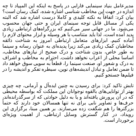
مدیرعامل بنیاد سینمایی فارابی در پاسخ به اینکه این المپیاد تا چه
اندازه در جهت این مخاطب شناسی اشاره شده، کمک رسان است؟
بیان کرد: اتفاقاً به نکته کلیدی و کاملا درست اشاره شد که البته
یکی از مسائل قابل توجه سینمای ایران و حتی جهان محسوب
می‌شود. ما در جهانی سیر می‌کنیم که بزرگراه‌های ارتباطی زیادی
پدید آمده است، لذا باید متناسب با هر وسیله و ابزار محتوای لازم را
آماده کنیم. ابزارهای متعامل ارتباطی امروز به شناخت ذائقه
مخاطبان کمک زیادی می‌کند زیرا پدیده‌ای به عنوان رسانه و سینما
به طور خاص، بدون شناخت و درک صحیح از نیازهای مخاطب،
اساسا محلی از اعراب نخواهد داشت. احترام به مخاطب و اشراف
به درک و شعور او، صنعت سینما را، قطعاً‌ به سویی سوق خواهد داد
تا ضمن تعامل و تبادل اندیشه‌های نوین، سیطره‌ تفکر و اندیشه را در
فیلم‌ها جستجو کنیم.
تابش تاکید کرد: برای رسیدن به چنین ایده‌آل و آرمانی، چه چیزی
بهتر از توانایی‌های بالقوه نوجوانان این مملکت که بواسطه محیطی
که در آن پرورش یافته‌اند و یا به دلیل حوادثی که از سرگذرانده‌اند،
حرف‌ها و تصاویر نابی برای نه تنها همسالان خود دارند که حتماً
بزرگترها را هم شگفت زده می‌سازند. بر همین مبنا، برگزاری این
رویداد، در کنار گسترش وسایل ارتباطی، از اهمیت ویژه‌ای
برخوردار است.