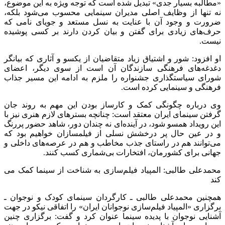
«مطالبه بسیار جدی» تبدیل شده است که توجه ویژه به این موضوع،
نه تنها از وظایف اصلی مدیران سینمایی محسوب می‌شود بلکه‌،
ضرورت و وجود آن با عنایت به نسل مستعد و جویای نامی که
حرف‌های زیادی برای گفتن و بیان کردن دارند بر کسی پوشیده
نیست.
او افزود: شور و اشتیاق زیاد متقاضیان از یکسو و آثاری که بیانگر
دغدغه‌های فرهنگی سازندگان آن است از سوی دیگر، اعضای
شورای سیاستگذاری جشنواره را ملزم به ادامه این مسیر جذاب
فرهنگی و سینمایی کرده است.
وی درباره چگونگی کمک و کارساز بودن این مهم به روند جان
گرفتن سینمای ایران معتقد است: چنانچه بسترهای لازم هنری نیز با
این رویداد همسو شود، در آینده‌ای نه چندان دور، شاهد حضور پررنگ
و در عین حال پر درخشش نسلی از فیلمسازان خواهیم بود که
می‌توانند هم در راستای جذب مخاطب و هم در عرصه‌های داخلی و
جهانی برای کشورمان، افتخارات بی‌شماری کسب کنند.
محمدعلی طالبی: المپیاد فیلم‌سازی به شناخت از سینما کمک می
کند
همچنین محمدعلی طالبی ـ کارگردان سینمای کودک و نوجوان ـ
برگزاری «المپیاد فیلم‌سازی نوجوانان ایران» را اتفاقی نیکو در جهت
آشنایی نوجوان با پدیده سینما عنوان کرد و گفت: برگزاری چنین