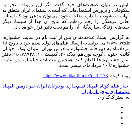
تابش در پایان صحبت‌های خود گفت: اگر این رویداد منجر به
شکوفایی و پرورش استعدادهایی که آینده‌ی سینمای ایران متعلق به
آنهاست بشود، به اندازه بضاعت خود، می‌توان مدعی بود که اسباب
تعالی فرهنگی را رقم زده‌ایم که نتایج آن جدا از سینما، دیگر
جنبه‌های زندگی سازندگان آن را هم تحت تاثیر قرار خواهد داد.
به گزارش ایسنا، علاقه‌مندان پس از ثبت نام در سایت جشنواره،
www.iycs.ir
می توانند به ارسال فیلم‌های تولید شده خود تا تاریخ
۱۸
مردادماه به دبیرخانه جشنواره به‌آدرس تهران، میدان ونک، خیابان
گاندی جنوبی، کوچه نوزدهم، پلاک
۲۰
، کدپستی:
۱۵۱۷۸۷۳۸۱۱
، دفتر
امور جشنواره ها اقدام کنند. همچنین ثبت ایده فیلم‌نامه در سایت
جشنواره تا
۱۰
مردادماه، میسر است.
پیوند کوتاه:
https://www.fidanfilm.ir/?p=12133
اخبار فیلم کوتاه
المپیاد فیلم‌سازی نوجوانان ایران
خبر
دومین المپیاد
فیلم‌سازی نوجوانان ایران
به اشتراک‌گذاری