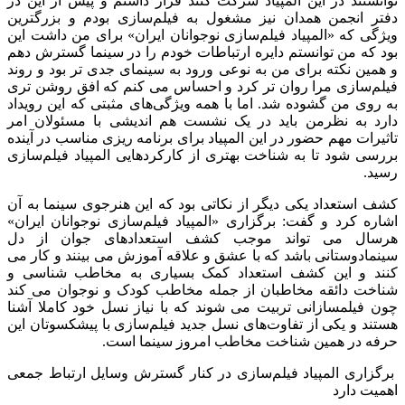
توانستند در این المپیاد شرکت کنند قرار داشتم و پیش از این در
دفتر انجمن همدان نیز مشغول به فیلم‌سازی بودم و بزرگترین
ویژگی که «المپیاد فیلم‌سازی نوجوانان ایران» برای من داشت این
بود که من توانستم دایره ارتباطات خودم را در سینما گسترش دهم
و همین نکته برای من به نوعی ورود به سینمای جدی تر بود و روند
فیلم‌سازی مرا روان تر کرد و احساس می کنم که افق روشن تری
به روی من گشوده شد. اما با همه ویژگی‌های مثبتی که این رویداد
دارد به نظرمن باید در یک نشست هم اندیشی با مسئولان امر
تاثیرات مهم حضور در این المپیاد برای برنامه ریزی مناسب در آینده
بررسی شود تا به شناخت بهتری از کارکردهایی المپیاد فیلم‌سازی
رسید.
کشف استعداد یکی دیگر از نکاتی بود که این هنرجوی سینما به آن
اشاره کرد و گفت: برگزاری «المپیاد فیلم‌سازی نوجوانان ایران»
هرسال می تواند موجب کشف استعدادهای جوان از دل
سینمادوستانی باشد که با عشق و علاقه آموزش می بینند و کار می
کنند و این کشف استعداد کمک بسیاری به مخاطب شناسی و
شناخت دائقه مخاطبان از جمله مخاطب کودک و نوجوان می کند
چون فیلمسازانی تربیت می شوند که با نیاز نسل خود کاملا آشنا
هستند و یکی از تفاوت‌های نسل جدید فیلم‌سازی با پیشکسوتان این
حرفه در همین شناخت مخاطب امروز سینما است.
برگزاری المپیاد فیلم‌سازی در کنار گسترش وسایل ارتباط جمعی
اهمیت دارد