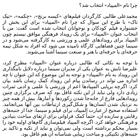
چرا نام «المپیاد» انتخاب شد؟
محمدعلی طالبی کارگردان فیلم‌های «کیسه برنج»، «چکمه»، «تیک
تاک» با طرح این سوال که چرا نام «المپیاد» برای این بخش از
جشنواره فیلم کودکان و نوجوانان انتخاب شده است گفت: من با
انتخاب عنوان «المپیاد» برای یک رویداد فرهنگی موافق نیستم چون
المپیاد برای رویدادهای علمی و ورزشی به کارگرفته می‌شود و در
سینما چنین فضاهایی کارگاه نامیده می شود که افراد به شکل نیمه
حرفه‌ای یا حرفه‌ای با هنر و صنعت سینما آشنا می‌شوند.
با توجه به نکاتی که طالبی درباره عنوان «المپیاد» مطرح کرد،
علیرضا تابش به عنوان یکی از مدیران سینما درباره دلایل نامگذاری
این رویداد به نام «المپیاد» و توجه به این موضوع که این عنوان تا چه
اندازه می تواند در رساندن پیام این رویداد کمک رسان باشد بیان
کرد: اگرچه برپایی المپیادها اعم از ورزشی یا علمی و ادبی ثمرات
زیادی دارد ولی نباید از این نکته غافل بود که صرف برگزاری چنین
رویدادهایی فارغ از جابه‌جا شدن رکوردها و آمارها، بیش از همه چیز
به نزدیک شدن انسان‌ها و شکل‌گیری ارتباطات بین آنها می‌انجامد.
استفاده صحیح از عبارت المپیاد، برای فیلم و سینما، جدا از جنبه‌های
رقابتی و سازنده‌ آن، حتماً کمک فراوانی برای ارتقای مباحث بنیادین
و فرهنگی خواهد کرد. اگرچه المپیاد فیلم‌سازی گام‌های اولیه خود را
بسیار محکم برداشته است ولی نمی‌توان و نباید از تکیه و تاکید بر
جنبه‌های تکنیکی و مباحث زیبایی شناسانه آن هم غافل بود.