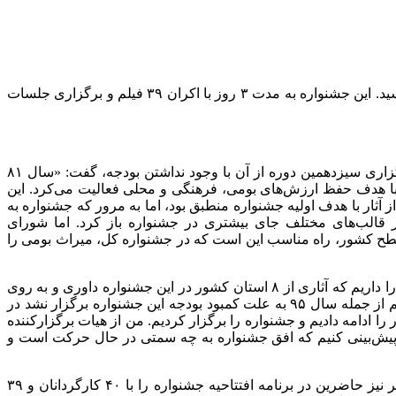
ید. این جشنواره به مدت
۳
روز با اکران
۳۹
فیلم و برگزاری جلسات
برگزاری سیزدهمین دوره از آن با وجود نداشتن بودجه، گفت: «سال
۸۱
با هدف حفظ ارزش‌های بومی، فرهنگی و محلی فعالیت می‌کرد. این
ثار با هدف اولیه جشنواره منطبق بود، اما به مرور که جشنواره به
در قالب‌های مختلف جای بیشتری در جشنواره باز کرد. اما شورای
 سطح کشور، راه مناسب این است که در جشنواره کل، میراث بومی را
 داریم که آثاری از
۸
استان کشور در این جشنواره داوری و به روی
م از جمله سال
۹۵
به علت کمبود بودجه این جشنواره برگزار نشد در
ا ادامه دادیم و جشنواره را برگزار کردیم. من از هیات برگزار‌کننده
 پیش‌بینی کنیم که افق جشنواره به چه سمتی در حال حرکت است و
ز حاضرین در برنامه افتتاحیه جشنواره را با
۴۰
کارگردانان و
۳۹