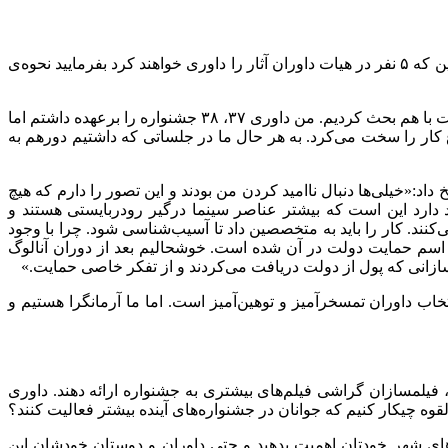
ین که
۵
نفر در هیات داوران آثار را داوری خواهند کرد بفرمایید نحوه‌ی
شدت با هم بحث کردیم. من داوری
۳۷
،
۳۸
جشنواره را برعهده داشتم اما
ضوع کار را سخت می‌کرد. به هر حال ما در جلساتی که داشتیم دورهم به
د:«خیلی‌ها دنبال ناامید کردن من بودند و این تصور را دارم که هیچ
 دارد این است که بیشتر عناصر سینما درگیر رودربایستی هستند و
کنند. کار را باید به متخصصین داد تا آسیب
شناسی شود. چرا با وجود
ه اسم حمایت دولت در آن شده است. خوشحالیم بعد از دوران آنالوگ
م‌سازانی که پول از دولت دریافت می‌کردند و از تفکر خاصی حمایت.»
اب داوران تمسخرآمیز و توهین‌آمیز است. اما ما آرمانگرا هستیم و
فیلمسازان گراشی فیلم‌های بیشتری به جشنواره ارائه دهند. داوری
وه چیکار کنیم که جوانان در جشنواره‌های آینده بیشتر فعالیت کنند؟
ه‌های شهر خودتان اهمیت بدهید و حتی داوران و دوستان خودشان این