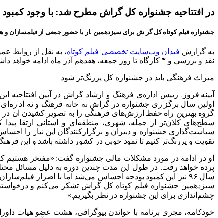
در افتتاحیه جشنواره کل گراش مطرح شد: با وجود کمبود بو
جشنواره فیلم کوتاه کل گراش برای سیزدهمین بار با حضور جمعی از فیلمسازان و هن
به گزارش
فیدان وب‌سایت تخصصی فیلم کوتاه
، به نقل از روابط عمو
نقد و بررسی و
۳
کارگاه تا روز جمعه، هفدهم آذر ماه ادامه خواهد دا
میراث فرهنگی باید در جشنواره کل پررنگ‌تر شود
آیینه‌افروز، رییس اداره‌ی فرهنگ و ارشاد گراش در آیین افتتاحیه ا
اولین سال برگزاری جشنواره در گراش نه خانه فرهنگ و نه اداره‌
گروه بهترین راه حفظ ارزش‌های فرهنگی را به تصویر کشیدن آن در قا
سطح‌های کلان‌تر از جمله، شهری، منطقه‌ای و استانی ارتقا پیدا
سیاست‌گذاری جشنواره و دبیران و برگزار‌کنندگان این نیاز را احس
تقویت و پررنگ‌تر کنیم تا نمود خوبی در کشور داشته باشد و این فرهن
او در ادامه در مورد مشکلات مالی جشنواره گفت: «مفتخر هستیم ک
پرده خواهد رفت. در طول این مدت چندین دوره به دلیل مسائل مختلف
سال
۹۶
نیز این کمبود بودجه احساس می‌شد اما با اصرار فیلم‌سازان و
سیزدهمین جشنواره فیلم کوتاه کل گراش تشکر می‌کنم و درخواستی 
چشم‌اندازی برای این جشنواره در نظر بگیریم.»
خودکامه، مجری برنامه با خواندن بیوگرافی، هشت عضو هیات داوران