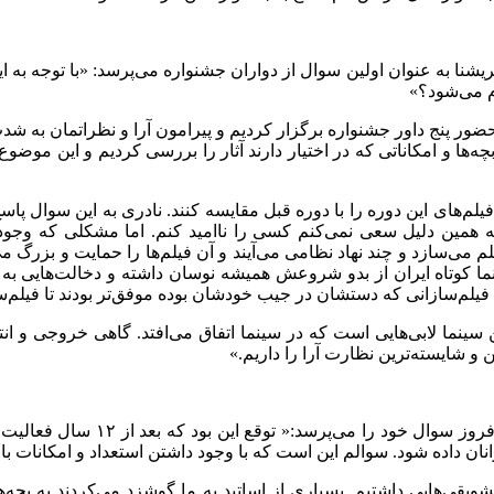
نا به عنوان اولین سوال از دواران جشنواره می‌پرسد: «با توجه به ا
م می‌شود؟»
ا حضور پنج داور جشنواره برگزار کردیم و پیرامون آرا و نظراتمان به 
 بچه‌ها و امکاناتی که در اختیار دارند آثار را بررسی کردیم و این مو
های این دوره را با دوره قبل مقایسه کنند. نادری به این سوال پاسخ دا
ه همین دلیل سعی نمی‌کنم کسی را ناامید کنم. اما مشکلی که وجود
می‌سازد و چند نهاد نظامی می‌آیند و آن فیلم‌ها را حمایت و بزرگ می‌
نما کوتاه ایران از بدو شروعش همیشه نوسان داشته و دخالت‌هایی ب
زد. فیلم‌سازانی که دستشان در جیب خودشان بوده موفق‌تر بودند تا فیل
نما لابی‌هایی است که در سینما اتفاق می‌افتد. گاهی خروجی و انتخ
و شایسته‌ترین نظارت آرا را داریم.»
فروز سوال خود را می‌پرسد:« توقع این بود که بعد از
۱۲
سال فعالیت، 
ن داده شود. سوالم این است که با وجود داشتن استعداد و امکانات بالق
تشویقی‌هایی داشتیم. بسیاری از اساتید به ما گوشزد می‌کردند به بچ