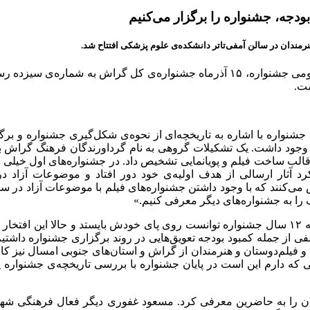
دجه، جشنواره را برگزار می‌کنیم
رمندان در سالن آمفی‌تاتر دانشکده‌ی علوم پزشکی افتتاح شد.
می جشنواره، ۱۵
آذرماه جشنواره‌ی کل گراش به شماره‌ی سیزده رس
شت.
ین جشنواره با اشاره به تاریخچه‌ای از نحوه‌ی شکل‌گیری جشنواره و 
ای وجود داشت. یک تشکیلات گروهی به نام گرداورندگان فرهنگ گراش 
لب ساخت فیلم و پویانمایی تشخیص داد. در جشنواره‌های اول خیلی از آ
 کرد آثار ارسالی از هدف اولیه‌ی خود دور افتاد و موضوعات آزاد 
اس می‌کنند که با وجود داشتن جشنواره‌های فیلم با موضوعات آزاد در
گ را به جشنواره‌های دیگر معرفی کنیم.»
ه
۱۲
سال جشنواره توانست روی پای خودش بایستد و حالا این افتخار را
ی از جمله کمبود بودجه تعویق‌هایی در روند برگزاری جشنواره داشتی
 فیلم‌دوستان و هنرمندان از گراش و استان‌های جنوبی امسال نیز کار ر
که دارم این است در پایان جشنواره با بررسی تاریخچه‌ی جشنواره
 را به حاضرین معرفی کرد. مسعود غفوری دیگر فعال فرهنگی شهر نی