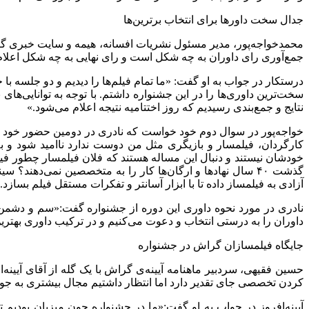
جدال سخت داورها برای انتخاب برترین‌ها
محمد‌خواجه‌پور، مدیر مسئول نشریات افسانه، هیمه و سایت خبری گریش
جمع‌آوری رای داوران به چه شکل است و رای نهایی به چه شکل اعلا
درستکار در جواب به او گفت: «ما تمام فیلم‌ها را دیدیم و دو جلسه ب
سخت‌ترین داوری‌ها را در این جشنواره داشتم. با توجه به توانایی‌های
نتایج و جمع‌بندی رسیدیم که روز اختتامیه نتیجه اعلام می‌شود.»
خواجه‌پور در سوال دوم خود خواست که نادری در دومین حضور خود فیلم‌
کارگردان، فیلمسار و بازیگری مثل من دوست ندارد ناامید شود و ب
خودشان نیستند و دنبال این مساله هستند که فلان فیلمسار چطور فیلم 
گذشت
۴۰
سال نهادها و ارگان‌ها کار را به متخصصین نمی‌دهند؟ سی
آزادی به فیلمساز داده تا با ابزار آسانتر و تفکرات مستقل فیلم بسا
نادری در مورد نحوه داوری این دوره از جشنواره گفت:«سم و دشمن سی
داوران را به درستی انتخاب و دعوت می‌کنیم و در ترکیب داوری بهترین 
جایگاه فیلمسازان گراش در جشنواره
حسین فقیهی، سردبیر ماهنامه آیینه‌ی گراش با یک گله از آقای آیینه‌ا
کردن تخصصی جای تقدیر دارد اما انتظار داشتیم مجال بیشتری به جوانا
آیینه‌افروز در جواب به او گفت:«ما در جشنواره چون میزبان بودیم 