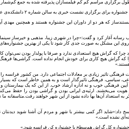
طول برگزاری مراسم کم کم فیلمسازان پذیرفته شده به جمع کم‌شمار
ران جشنواره برای برگزاری نشست خبری به سالن شماره
۲
دانشکده‌ی ع
ستند‌ساز که هر دو از داوران این جشنواره هستند و همچنین مهدی آیی
رسانه آغاز کرد و گفت:«چرا در شهری زیبا، مذهبی و خیرساز سینما
د روی این مشکل به صورت جدی کار شود تا یکی از بهترین جشنواره‌های 
چرا که گراش هیچ استعدادی ندارد و صرفا با پولدار بودن نمی‌توان کا
ا که گراش هیچ کاری برای خودش انجام نداده‌ است. گراشی‌ها فرهن
ستند.»
ات فرهنگی تاثیر زیادی بر معادلات اجتماعی دارد. من کشور فرانسه 
ماعی، سیاسی، فرهنگی تاثیر‌گذار است و به همین خاطر است که بسیاری 
ین فرهنگی خوب و نه اداره ارشاد خوب. از این که یک بیمارستان و 
ویت می‌بخشند. ارثیه‌ی ایرانی بودن و گراشی بودن را حفظ می‌کن
ه استعداد آن‌ها بها داده نشود از این شهر خواهند رفت.متاسفانه ما ن
پاسخ داد:«شاید اگر کمی بیشتر با شهر و مردم آن آشنا شوید دیدنتان
ه‌ای نشده است.»
 جشنواره کل گراش هم‌سطح با جشنواره کن فرانسه شود.»