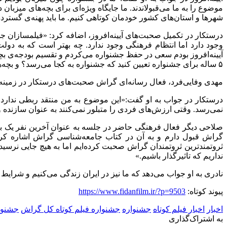
موضوع را به ما می‌قبولاندند. ما جایگاه ویژه‌ای برای بچه‌های می
شهرها و استان‌های کشور خودمان کوتاهی کنیم. ما باید پهنه‌ی گسترد
درستکار در تکمیل صحبت‌های آیینه‌افروز، اضافه کرد: «فیلمسازان جد
وجود دارد اما انتظام فرهنگی وجود ندارد. چه بهتر است که به د
آیینه‌افروز بودم سعی در حفظ جشنواره می‌کردم و تقسیم بودجه‌ی بچ
۵
ساله برای جشنواره تعیین کنید که جشنواره به کجا می‌رسد؟ و بچه‌
مهدی وفایی‌فرد، فعال رسانه‌ای گراش صحبت‌های درستکار در زمینه متوق
درستکار در جواب به او گفت:«این موضوع به من منتقد ربطی ندارد. پ
نمی‌رسد. وقتی ارزش‌های فردی را متبلور نمی‌کنند به عنوان سازنده و 
صلاحی دیگر فعال فرهنگی حاضر در جلسه به عنوان آخرین نفر یک بیو
گراش قبول دارم و به آن در کتاب جامعه‌شناسی گراش اشاره کرد
ثروتمندترین ثروتمندان گراش صحبت کرده‌ایم اما به هیچ جایی نرسی
نداریم که تاثیرگذار باشیم.»
نادری به او جواب می‌دهد که ما نیز در ایران زندگی می‌کنیم و شرایط 
پیوند کوتاه:
https://www.fidanfilm.ir/?p=9503
اخبار
اخبار فیلم کوتاه
جشنواره
جشنواره فیلم کوتاه کل گراش
جشنوار
به اشتراک‌گذاری