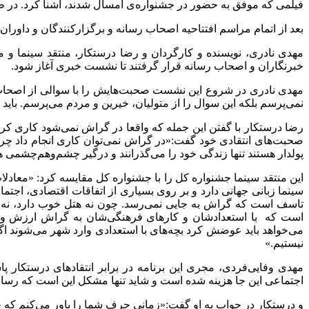
فیلمی که موفق به حضور در جشنواره‌ی امسال شدند، آشنا کرد. در 
بعد از اتمام مراسم افتتاحیه اصحاب رسانه و برگزارکنندگان و داو
مهدی نادری، نویسنده و کارگردان و رضا درستکار، منتقد سینما و م
خبرنگاران و اصحاب رسانه قرار گرفتند تا نشست خبری آغاز شود.
مهدی نادری در شروع این نشست صحبت‌هایش را با سوالی از اصحاب 
نمی‌پرسم بلکه این سوال را از متولیان، خیرین و مردم می‌پرسم. بای
رضا درستکار با گفتن این جمله که واقعا در گراش نمی‌شود کاری کرد 
صحبت‌های انتقادی خود گفت:«در گراش نمی‌توان کاری انجام داد چر
پولدار هستند تنها زندگی خود را می‌گذرانند و درگیر چشم‌و‌هم‌چشمی ه
این منتقد سینما جشنواره کل را با جشنواره کل مقایسه کرد: «معادل
سینما زبانی جهانی دارد و بر روی بسیاری از اتفاقات اقتصادی، اجت
تاسف است که گراش به جایی نمی‌رسد. چون نه هتل خوب دارد، نه آی
است که با استعدادشان و کارهای فرهنگی‌شان به گراش ارزش و ه
می‌خواهد باید عوضش کرد بچه‌های با استعدادی وارد شهر می‌شوند اگر ب
نیستیم.»
مهدی وفایی‌فردی، مجری این برنامه در برابر انتقاد‌های درستکار 
اجتماعی این جا هزینه شده است و شاید تنها مشکل این است که رسان
و درستکار در جواب به او گفت:«زمانی حرف شما را باور می‌کنم که