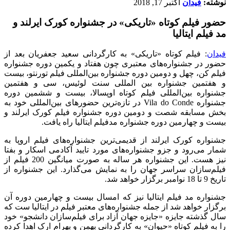
نوشته:
فیدان
اکتبر 17, 2018
حضور فیلم کوتاه «تاریکی» در جشنواره کورک ایرلند و
مد فیلم ایتالیا
فیدان
: فیلم کوتاه «تاریکی» به کارگردانی سعید جعفریان بعد از
حضور در جشنواره‌های معتبری چون هفتاد و یکمین دوره جشنواره
فیلم کن، چهل و دومین دوره جشنواره بین‌المللی فیلم تورنتو، بیست
و هفتمین جشنواره بین المللی سنت لوئیس، سی و هفتمین
جشنواره بین‌المللی فیلم کوتاه اوپسالا، بیست و ششمین دوره
جشنواره Vila do Conde در تازه‌ترین حضورهای بین‌المللی خود به
بخش مسابقه شصت و دومین دوره جشنواره فیلم کورک ایرلند و
بیست و چهارمین دوره جشنواره مدفیلم ایتالیا راه یافت.
جشنواره کورک ایرلند از قدیمی‌ترین جشنواره‌های فیلم اروپا به
شمار می‌رود و جزو جشنواره‌های مورد تایید آکادمی اسکار و بفتا
نیز هست. این جشنواره هر ساله به صورت میانگین 200 فیلم از
فیلم‌سازان سراسر جهان را به نمایش می‌گذارد. این جشنواره از
تاریخ 9 تا 18 نوامبر برگزار خواهد شد.
جشنواره مد فیلم ایتالیا نیز که امسال بیست و چهارمین دوره آن
برگزار خواهد شد از جمله جشنواره‌های معتبر فیلم در ایتالیا ست که
سال گذشته جایزه «جایزه جهان آزاد برای فیلم‌سازان دانشجو» خود
را به فیلم کوتاه «حیوان» به کارگردانی بهمن و بهرام ارک اهدا کرده