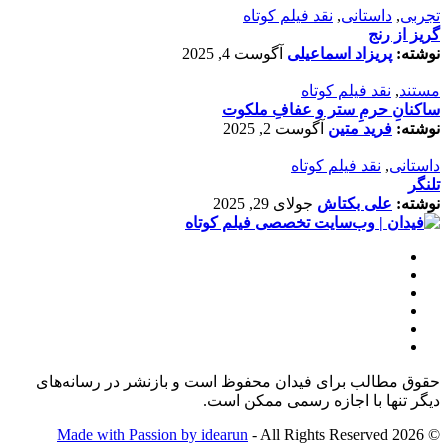
تجربی
,
داستانی
,
نقد فیلم کوتاه
گریز از رنج
نوشته:
پریزاد اسماعیلی
آگوست 4, 2025
مستند
,
نقد فیلم کوتاه
ساکنانِ حرمِ ستر و عفافِ ملکوت
نوشته:
فرید متین
آگوست 2, 2025
داستانی
,
نقد فیلم کوتاه
تلنگر
نوشته:
علی بکتاش
جولای 29, 2025
حقوق مطالب برای فیدان محفوظ است و بازنشر در رسانه‌های
دیگر تنها با اجازه رسمی ممکن است.
Made with Passion by idearun
- All Rights Reserved
© 2026