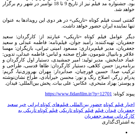
بود. جشنواره مد فیلم نیز از تاریخ 9 تا 18 نوامبر در شهر رم برگزار
خواهد شد.
گفتنی است فیلم کوتاه «تاریکی» در هر دوی این رویدادها به عنوان
تنها نماینده ایران حضور خواهد داشت.
دیگر عوامل فیلم کوتاه «تاریکی» عبارتند از: کارگردان: سعید
جعفریان، تهیه‌کننده: رامبد جوان، فیلم‌نامه: فاطمه عبدلی و سعید
جعفریان، مدیر فیلم‌برداری: مسعود امینی تیرانی، بازیگران: مهسا
علافر و بانیپال شومون، طراح صحنه و لباس: فاطمه عبدلی، تدوین:
عماد خدابخش، مدیر تولید: امیر جمشیدی، دستیار اول کارگردان و
برنامه‌ریز: حسن کلاهی، دستیار کارگردان: طاها قدسی، طراحی و
ترکیب صدا: حسین قورچیان، صدابردار: مهران بهروزی‌نیا، گریم:
پدرام زرگر، اصلاح رنگ و نور: محسن خیرآبادی، طراح نشان‌نوشته
و پوستر: بهزاد متبحری، عکاس: علی بیات. پخش بین‌المللی: فیدان.
پیوند کوتاه:
https://www.fidanfilm.ir/?p=12701
اخبار فیلم کوتاه
حضور بین‌المللی فیلم‌های کوتاه ایرانی
خبر
سعید
جعفریان
فیدان فیلم
فیلم کوتاه تاریکی
فیلم کوتاه تاریکی به
کارگردانی سعید جعفریان
به اشتراک‌گذاری