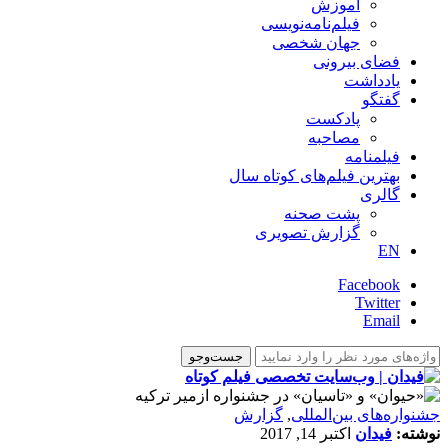
آموزش
فیلم‌نامه‌نویسی
جهان شخصی
فضای بیرونی
یادداشت
گفتگو
پادکست
مصاحبه
فیلمنامه
بهترین فیلم‌های کوتاه سال
گالری
پشت صحنه
گزارش تصویری
EN
Facebook
Twitter
Email
‌‌جشنواره‌های بین‌المللی
,
گزارش
نوشته:
فیدان
اکتبر 14, 2017