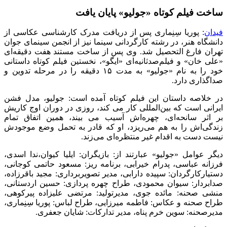
ساخت فیلم کوتاه «جولیو» پایان یافت
فیدان
: پوریا سِنِماری پس از دریافت مدرک کارشناسی عکاسی از
دانشگاه هنر، در رشته کارگردانی سینما نیز از انجمن سینمای جوان
تهران فارغ التحصیل شد. وی پس از ساخت مستند هفت دقیقه‌ای
«علی خان» و فیلم‌صدثانیه‌ای «ایگو»، نخستین فیلم کوتاه داستانی
خود را به نام «جولیو» به مدت
۱۵
دقیقه را در مرحله تدوین‌ و
صداگذاری دارد.
در خلاصه داستان این فیلم کوتاه آمده است:
جولیو، مدل فشن
ایرانی است که بین‌المللی کار می کند، روزی در دوران اوج کاریش
بر اثر سانحه‌ای، چهره‌اش آسیب می بیند، همین اتفاق تمام
زندگی‌اش را به هم می‌ریزد، او که قادر به تحمل وضع موجودش
نیست دست به اقدام غیر منتظره‌ای می‌زند.
دیگر عوامل «جولیو» عبارتند از:
بازیگران: ایلیا کیوان،ندا اسدی،
فرزانه عباسی، پدرام خیرابی
،
برنامه ریز: مسعود حاتمی کوجانی،
دستیارکارگردان: سپیده دارابی، مدیر تصویربرداری: مجید باقرزاده،
صدابردار: سیوان محمودی، طراح چهره پردازی: حسین اردستانی،
منشی صحنه: مائده جوی، مدیرتولید: مرتضی علیزاده پیرکوهی،
طراح صحنه و عکاس: فاطمه میرزایی، طراح لباس: پوریا سِنِماری،
مدیرصحنه: سوین خرم پناه، مدیر تدارکات: شایان جعفری.