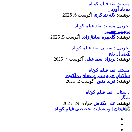
مستند
,
نقد فیلم کوتاه
به یاد آوردن
نوشته:
لاله شاکری
آگوست 6, 2025
تجربی
,
مستند
,
نقد فیلم کوتاه
پرَهیب‌ِ حضور
نوشته:
گلچهره صادق‌زاده
آگوست 5, 2025
تجربی
,
داستانی
,
نقد فیلم کوتاه
گریز از رنج
نوشته:
پریزاد اسماعیلی
آگوست 4, 2025
مستند
,
نقد فیلم کوتاه
ساکنانِ حرمِ ستر و عفافِ ملکوت
نوشته:
فرید متین
آگوست 2, 2025
داستانی
,
نقد فیلم کوتاه
تلنگر
نوشته:
علی بکتاش
جولای 29, 2025