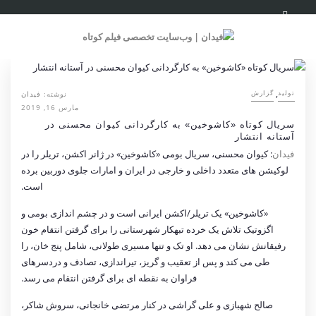
,
نوشته:
فیدان
تولید
گزارش
مارس 16, 2019
سریال کوتاه «کاشوخین» به کارگردانی کیوان محسنی در
آستانه انتشار
فیدان
: کیوان محسنی، سریال بومی «کاشوخین» در ژانر اکشن، تریلر را در
لوکیشن های متعدد داخلی و خارجی در ایران و امارات جلوی دوربین برده
است.
‎«کاشوخین» یک تریلر/اکشن ایرانی است و در چشم اندازی بومی و
اگزوتیک تلاش یک خرده تبهکار شهرستانی را برای گرفتن انتقام خون
رفیقانش نشان می دهد. او تک و تنها مسیری طولانی، شامل پنج خان، را
طی می کند و پس از تعقیب و گریز، تیراندازی، تصادف و دردسرهای
فراوان به نقطه ای برای گرفتن انتقام می رسد.
‎صالح شهبازی و علی گراشی در کنار مرتضی خانجانی، سروش شاکر،