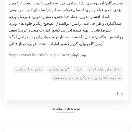
نویسندگان: امید وحیدی، تارا رصافی، فرزانه قائمی زاده، با تشکر از : متین
ایزدی، مدیر فیلمبرداری: احسان فرنام، صدابردار: ساسان کاوه، موسیقی:
بامداد افشار، تدوین: عماد خدابخش، دستیار تدوین: علیرضا یاوری،
صداگذاری و طراحی صدا: رامین ابوالصدق، تصحیح رنگ و جلوه های ویژه:
علیرضا قادری، تهیه کننده اجرایی کشور امارات متحده عربی: سعید
روانبخش، عکاس: عدنان دلخسته، دستیار تهیه: جواد رادمرد، طراحی لوگو:
آرمین گلچوبیان، گریم کشور امارات متحده عربی: مهناز قتالی
پیوند کوتاه:
https://www.fidanfilm.ir/?p=13478
اخبار تولید فیلم کوتاه
خبر
کیوان محسنی
مجموعه کاشوخین
مجموعه کاشوخین به کارگردانی کیوان محسنی
نوشته‌های مشابه