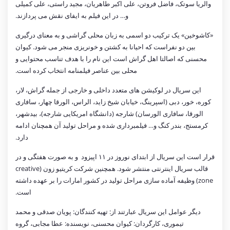
والریا سوتک، فاضل فروتن، علی اکبر طاهریان، مجید راستی، علی کمیلی
و… در این فیلم به ایفای نقش می پردازند.
‎«کاشوخین» یک ترکیب دو اسمی به زبان محلی گراشی و به معنای درگیری
بین دو نفراست که احیانا به کشتن و خونریزی منجر می شود. کیوان
محسنی که اصالتا اهل گراش است این نام را با هدف تناسب محتوایی و
محلی بین عناصر فیلمنامه انتخاب کرده است.
‎این سریال در لوکیشن های متعدد داخلی و خارجی از جمله گراش، لار،
کوره، خور، دبی (اسپرینگ، خیابان شیخ زاید، الراس، الورقا چهار، سافاری
الورقا، سافاری الورسان) شارجه (دانشگاه امریکایی شارجه)، بیدشهر،
کرمستج، بندر کنگ و… فیلمبرداری شده و مراحل تولید آن همچنان ادامه
دارد.
‎قرار است این سریال از ابتدای نوروز در ۱۱ اپیزود و به صورت هفتگی و در
قالب سریال اینترنتی منتشر شود. همچنین شرکت کریتیو زون (creative
zone) وظیفه آماده سازی مراحل تولید در کشور امارات را بر عهده داشته
است.
دیگر عوامل این سریال عبارتند از: تهیه کنندگان: پویان صدقی و محمد
تیموری، کارگردان: کیوان محسنی، نویسنده: عطا مجابی، گروه