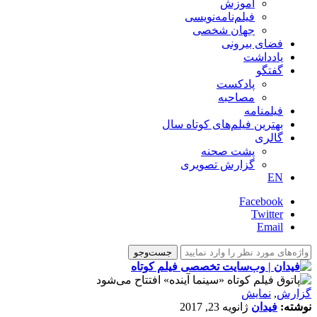
آموزش
فیلم‌نامه‌نویسی
جهان شخصی
فضای بیرونی
یادداشت
گفتگو
پادکست
مصاحبه
فیلمنامه
بهترین فیلم‌های کوتاه سال
گالری
پشت صحنه
گزارش تصویری
EN
Facebook
Twitter
Email
گزارش
,
نمایش
نوشته:
فیدان
ژانویه 23, 2017