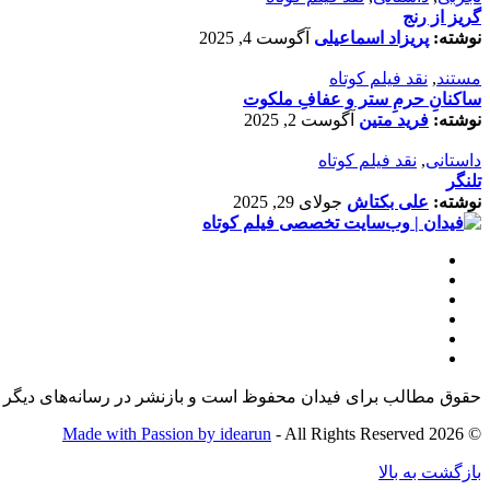
گریز از رنج
نوشته:
پریزاد اسماعیلی
آگوست 4, 2025
مستند
,
نقد فیلم کوتاه
ساکنانِ حرمِ ستر و عفافِ ملکوت
نوشته:
فرید متین
آگوست 2, 2025
داستانی
,
نقد فیلم کوتاه
تلنگر
نوشته:
علی بکتاش
جولای 29, 2025
حقوق مطالب برای فیدان محفوظ است و بازنشر در رسانه‌های دیگر ت
Made with Passion by idearun
- All Rights Reserved
© 2026
بازگشت به بالا