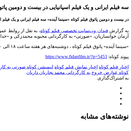
سه فیلم ایرانی و یک فیلم اسپانیایی در بیست و دومین پاتو
در بیست و دومین پاتوق فیلم کوتاه «سینما آینده» سه فیلم ایرانی و یک فیلم ا
به گزارش
فیدان وب‌سایت تخصصی فیلم کوتاه
، به نقل از روابط عم
آرمان خوانساریان، «صورتی» به کارگردانی محبوبه محمدزکی و «خداحاف
«سینما آینده» پاتوق فیلم کوتاه ، دوشنبه‌های هر هفته ساعت ۱۸ الی ۲۰ در محل پردیس چارسو برگزار می‌شود و علاقه‌‎مندان می‌توانند به تماشای جدیدترین فیلم‌های کوتاه ایران و جهان بنشینند.
پیوند کوتاه:
https://www.fidanfilm.ir/?p=5453
اخبار فیلم کوتاه
اخبار نمایش فیلم کوتاه
انیمیشن کوتاه صورتی به کا
کوتاه عوارض خروج به کارگردانی محمد نجاریان داریان
به اشتراک‌گذاری
نوشته‌های مشابه