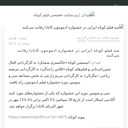
,
نوشته:
فیدان
‌‌جشنواره‌های بین‌المللی
گزارش
جولای 8, 2019
سه فیلم کوتاه ایرانی در جشنواره ادمونتون کانادا رقابت
می‌کنند
فیدان
: انیمیشن کوتاه «خاکستری متمایل» به کارگردانی اقبال
شیرزائی‌ثانی و فیلم‌های کوتاه «کلاس رانندگی» به کارگردانی مرضیه
ریاحی، «مگرالن» به کارگردانی مریم زارعی به بخش مسابقه سی و
سومین دوره جشنواره فیلم ادمونتون راه یافتند.
سی و سومین دوره این جشنواره که یکی از جشنواره‌های مورد تایید
آکادمی اسکار است از تاریخ 26 سپتامبر تا 5 اکتبر برابر با 4 تا 13 مهر در
شهر البرتای کانادا برگزار خواهد شد.
پیوند کوتاه:
https://www.fidanfilm.ir/?p=14075