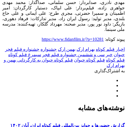
مهدی نادری، صدابردار: حسن سلمانی، صداگذار: محمد مهدی
جواهری زاده، فیلم‌بردار: علی ابپاک، دستیار کارگردان: امیر
اطمینان و سمیرا حضرتی، مجری طرح: علی ایمانی و علی حاج
بلندی، مدیر تولید: رسول ایران زاد، مدیر تدارکات: فرهاد دهوری،
بازیگر: داود نور پور، مدیر صحنه: مهرداد گلکار، تهیه‌کننده: مدرسه
ملی سینما
.
پیوند کوتاه:
https://www.fidanfilm.ir/?p=10281
اخبار فیلم کوتاه
بهرام ارک
بهمن ارک
جشنواره
جشنواره فیلم فجر
حیوان
خبر
سی و ششمین جشنواره فیلم فجر
سیمرغ فیلم کوتاه
فیلم کوتاه
فیلم کوتاه حیوان
فیلم کوتاه حیوان به کارگردانی بهمن و
بهرام ارک
به اشتراک‌گذاری
نوشته‌های مشابه
گزارش حضورها و جوایز بین‌المللی فیلم کوتاه ایران، آبان ۱۴۰۲