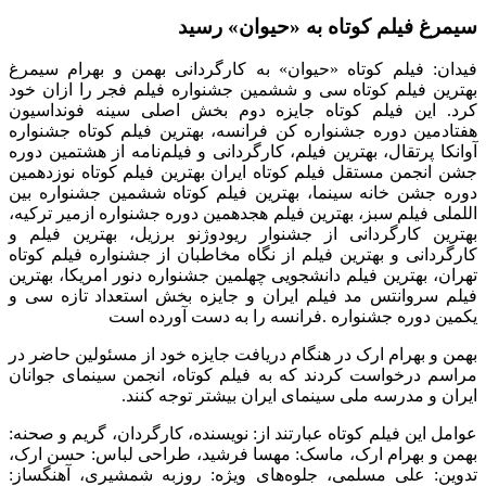
سیمرغ فیلم کوتاه به «حیوان» رسید
فیدان: فیلم کوتاه «حیوان» به کارگردانی بهمن و بهرام سیمرغ
بهترین فیلم کوتاه سی و ششمین جشنواره فیلم فجر را ازان خود
کرد. این فیلم کوتاه
جایزه دوم بخش اصلی سینه فونداسیون
هفتادمین دوره جشنواره کن فرانسه، بهترین فیلم کوتاه جشنواره
آوانکا پرتقال، بهترین فیلم، کارگردانی و فیلم‌نامه از هشتمین دوره
جشن انجمن مستقل فیلم کوتاه ایران بهترین فیلم کوتاه نوزدهمین
دوره جشن خانه سینما، بهترین فیلم کوتاه ششمین جشنواره بین
اللملی فیلم سبز، بهترین فیلم هجدهمین دوره جشنواره ازمیر ترکیه،
بهترین کارگردانی از جشنوار ریودوژنو برزیل، بهترین فیلم و
کارگردانی و بهترین فیلم از نگاه مخاطبان از جشنواره فیلم کوتاه
تهران، بهترین فیلم دانشجویی چهلمین جشنواره دنور امریکا، بهترین
فیلم سروانتس مد فیلم ایران و جایزه بخش استعداد تازه سی و
یکمین دوره جشنواره
.
فرانسه را به دست آورده است
بهمن و بهرام ارک در هنگام دریافت جایزه خود از مسئولین حاضر در
مراسم درخواست کردند که به فیلم کوتاه، انجمن سینمای جوانان
ایران و مدرسه ملی سینمای ایران بیشتر توجه کنند.
عوامل این فیلم کوتاه عبارتند از:
نویسنده، کارگردان، گریم و صحنه:
بهمن و بهرام ارک، ماسک: مهسا فرشید، طراحی لباس: حسن ارک،
تدوین: علی مسلمی، جلوه‌های ویژه: روزبه شمشیری، آهنگساز: