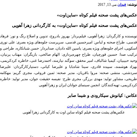
نوشته:
فیدان
می 13, 2017
عکس‌های پشت صحنه فیلم کوتاه «ساین‌اوت»
عکس‌های پشت صحنه فیلم کوتاه «ساین‌اوت» به کارگردانی زهرا آهویی
نویسنده و کارگردان: زهرا آهویی، فیلم‌بردار: بهروز بادروج، تدوین و اصلاح رنگ و نور:‌ فرهاد
قدسی، طراح صحنه و لباس: امیرحسین قدسی، سرپرست جلوه‌های ویژه بصری: علی نوری
اسکویی، اجرای جلوه‌های ویژه بصری: یاسین الله دادیان، صدابردار: حسن شبانکاره، طراحی و
ترکیب صدا: حسین قورچیان، طراح چهره‌پردازی: الهام صالحی، بازیگران: مهتاب پرنیان،
وحید حبیبیان، کیمیا شالباف، امیر محقق، سوگند نیازمند، احمدرضا غنی، خاطره کردکریمی،
بهزاد هوشمند، سپیده قادری، سینا شاه‌بابا و علیرضا کیانی، دستیارکارگردان: علیرضا
سردشتی، منشی صحنه: مروا باقریان، مدیر صحنه: ثمین فروغی، مجری گریم: مهکامه
طریحی، مشاور تولید: مهدی برزگر، مجری طرح: نفیسه حقیقت جوان، مدیر تولید: خاطره
کردکریمی، تهیه‌کنندگان: انجمن سینمای جوانان ایران و زهرا‌ آهویی
عکاس: کیانوش سیکارودی و شیما صابر
عکس‌های پشت صحنه فیلم کوتاه ساین اوت به کارگردانی زهرا آهویی