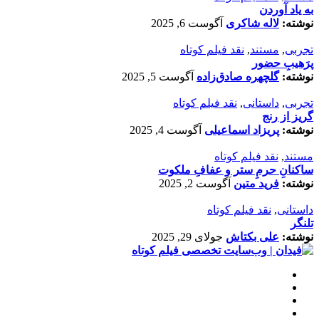
به یاد آوردن
نوشته:
لاله شاکری
آگوست 6, 2025
تجربی
,
مستند
,
نقد فیلم کوتاه
پرَهیب‌ِ حضور
نوشته:
گلچهره صادق‌زاده
آگوست 5, 2025
تجربی
,
داستانی
,
نقد فیلم کوتاه
گریز از رنج
نوشته:
پریزاد اسماعیلی
آگوست 4, 2025
مستند
,
نقد فیلم کوتاه
ساکنانِ حرمِ ستر و عفافِ ملکوت
نوشته:
فرید متین
آگوست 2, 2025
داستانی
,
نقد فیلم کوتاه
تلنگر
نوشته:
علی بکتاش
جولای 29, 2025