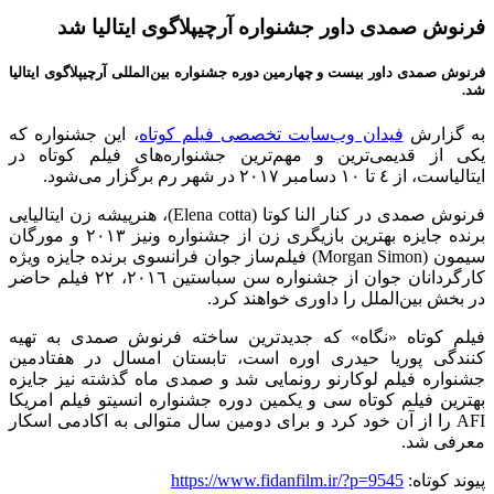
فرنوش صمدی داور جشنواره آرچیپلاگوی ایتالیا شد
فرنوش صمدی داور بیست و چهارمین دوره جشنواره بین‌المللی آرچیپلاگوی ایتالیا
شد.
به گزارش
فیدان وب‌سایت تخصصی فیلم کوتاه
، این جشنواره که
یكی از قدیمی‌ترین و مهم‌ترین جشنواره‌های فیلم كوتاه در
ایتالیاست، از ٤ تا ١٠ دسامبر ٢٠١٧ در شهر رم برگزار می‌شود.
فرنوش صمدی در کنار النا كوتا (
Elena cotta
)، هنرپیشه زن ایتالیایی
برنده جایزه بهترین بازیگری زن از جشنواره ونیز ٢٠١٣ و مورگان
سیمون (
Morgan Simon
) فیلم‌ساز جوان فرانسوی برنده جایزه ویژه
كارگردانان جوان از جشنواره سن سباستین ٢٠١٦،
۲۲
فیلم حاضر
در بخش بین‌الملل را داوری خواهند کرد.
فیلم کوتاه «نگاه» که جدیدترین ساخته فرنوش صمدی به تهیه
کنندگی پوریا حیدری اوره است، تابستان امسال در هفتادمین
جشنواره فیلم لوکارنو رونمایی شد و صمدی ماه گذشته نیز جایزه
بهترین فیلم كوتاه سى و یكمین دوره جشنواره انسیتو فیلم امریكا
AFI
را از آن خود کرد و براى دومین سال متوالى به اكادمى اسكار
معرفى شد.
پیوند کوتاه:
https://www.fidanfilm.ir/?p=9545