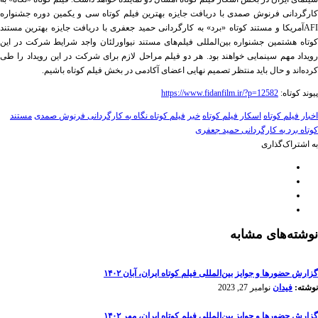
کارگردانی فرنوش صمدی با دریافت جایزه بهترین فیلم کوتاه سی و یکمین دوره جشنواره
AFI
آمریکا و مستند کوتاه «برد» به کارگردانی حمید جعفری با دریافت جایزه بهترین مستند
کوتاه هشتمین جشنواره بین‌المللی فیلم‌های مستند نیواورلئان واجد شرایط شرکت در این
رویداد مهم سینمایی خواهند بود. هر دو فیلم مراحل لازم برای شرکت در این رویداد را طی
کرده‌اند و حال باید منتظر تصمیم نهایی اعضای آکادمی در بخش فیلم کوتاه باشیم.
پیوند کوتاه:
https://www.fidanfilm.ir/?p=12582
اخبار فیلم کوتاه
اسکار فیلم کوتاه
خبر
فیلم کوتاه نگاه به کارگردانی فرنوش صمدی
مستند
کوتاه برد به کارگردانی حمید جعفری
به اشتراک‌گذاری
نوشته‌های مشابه
گزارش حضورها و جوایز بین‌المللی فیلم کوتاه ایران، آبان ۱۴۰۲
نوشته:
فیدان
نوامبر 27, 2023
گزارش حضورها و جوایز بین‌المللی فیلم کوتاه ایران، مهر ۱۴۰۲