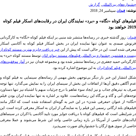
‌‌جشنواره‌های بین‌المللی
,
گزارش
نوشته:
فیدان
سپتامبر 24, 2018
فیلم‌های کوتاه «نگاه» و «برد» نمایندگان ایران در رقابت‌های اسکار فیلم کوتاه
2019 خواهند بود
فیدان
: روز گذشته خبری در رسانه‌ها منتشر شد منبی بر اینکه فیلم کوتاه «نگاه» به کارگردانی
فرنوش صمدی به عنوان تنها نماینده ایران در بخش اسکار فیلم کوتاه به آکادمی اسکار
معرفی شده است. این در حالی است که پیش از این
خبر دریافت جایزه بهترین مستند کوتاه از
یست و هشتمین جشنواره بین‌المللی فیلم‌های مستند نیواورلئان
توسط مستند کوتاه «برد» به
ارگردانی حمید جعفری در رسانه‌ها منتشر شده بود و مجموعه فیدان نیز در
آمار موفقیت‌های
بین‌المللی فیلم کوتاه ایران
به این موضوع اشاره کرده بود.
شکل انتشار این خبر بار دیگر بی‌توجهی بخش مهمی از رسانه‌های سینمایی به فیلم کوتاه و
عدم آگاهی دقیق آن‌ها از اتفاقات این بخش از سینمای ایران را به نمایش می‌گذارد. تنها توجه
صرف به تیترهای جذاب و نیز ایجاد سوء تفاهم با درج جزئیات مبهم یا اشتباه نیز تنها دستاورد
توجه‌های آنی و گاه و بی‌گاه این رسانه‌هاست. علاوه بر اشاره به تنها نماینده ایران بودن فیلم
«نگاه» از عنوان «معرفی شدن» در این خبر به گونه‌ای استفاده شده است که انگار مانند
فیلم‌های بلند ارگانی رسمی این فیلم را به نمایندگی از ایران به اسکار معرفی کرده است. این
در شرایطی است که فیلم‌های کوتاه با دریافت جوایز مورد تایید آکادمی یا اکران در سینماهای
ایالت‌های خاصی از آمریکا در بازه زمانی خاصی واجد این شرط می‌شوند و عملا معرفی
خاصی از سوی هیچ ارگان یا جشنواره‌ای صورت نمی‌پذیرد.
سینمای ایران در بخش اسکار فیلم کوتاه امسال دو نماینده خواهد داشت. فیلم کوتاه «نگاه» به