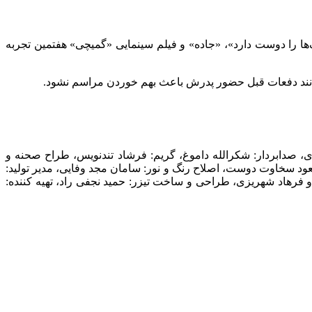
ک‌ها را دوست دارد»، «جاده» و فیلم سینمایی «گمیچی» هفتمین تجربه
 مانند دفعات قبل حضور پدرش باعث بهم خوردن مراسم نشود.
ی
،
صدابردار: شکرالله داموغ
،
گریم: فرشاد تندنویس
،
طراح صحنه و
عود سخاوت دوست
،
اصلاح رنگ و نور: سامان مجد وفایی
،
مدیر تولید:
و فرهاد شهریزی
،
طراحی و ساخت تیزر: حمید نجفی راد
،
تهیه کننده: