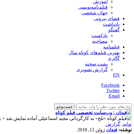
آموزش
فیلم‌نامه‌نویسی
جهان شخصی
فضای بیرونی
یادداشت
گفتگو
پادکست
مصاحبه
فیلمنامه
بهترین فیلم‌های کوتاه سال
گالری
پشت صحنه
گزارش تصویری
EN
Facebook
Twitter
Email
تولید
,
گزارش
نوشته:
فیدان
ژوئن 12, 2018