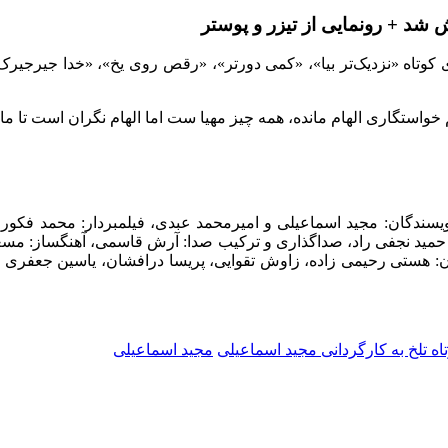
ش شد + رونمایی از تیزر و پوستر
های کوتاه «نزدیک‌تر بیا»، «کمی دورتر»، «رقص روی یخ»، «خدا جیرجیر
 خواستگاری الهام مانده، همه چیز مهیا ست اما الهام نگران است تا
یسندگان: مجید اسماعیلی و امیرمحمد عبدی
،
فیلمبردار: محمد فکور
حمید نجفی راد
،
صداگذاری و ترکیب صدا: آرش قاسمی
،
آهنگساز: مس
ن: هستی رحیمی زاده، زاوش تقوایی، پریسا درافشان، یاسین جعفری 
اه تلخ به کارگردانی مجید اسماعیلی
مجید اسماعیلی