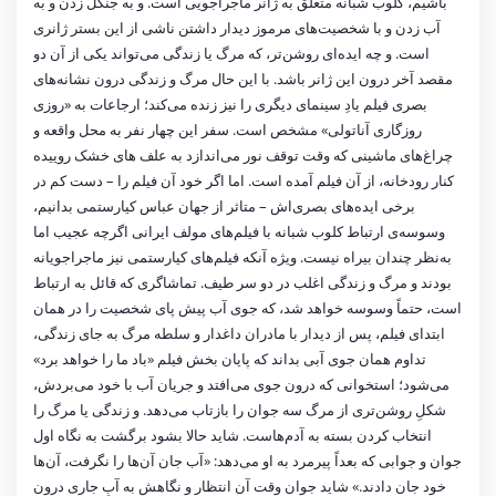
باشیم، کلوب شبانه متعلق به ژانر ماجراجویی است. و به جنگل زدن و به
آب زدن و با شخصیت‌های مرموز دیدار داشتن ناشی از این بستر ژانری
است. و چه ایده‌ای روشن‌تر، که مرگ یا زندگی می‌تواند یکی از آن دو
مقصد آخر درون این ژانر باشد. با این حال مرگ و زندگی درون نشانه‌های
بصری فیلم یادِ سینمای دیگری را نیز زنده می‌کند؛ ارجاعات به «روزی
روزگاری آناتولی» مشخص است. سفر این چهار نفر به محل واقعه و
چراغ‌های ماشینی که وقت توقف نور می‌اندازد به علف های خشک روییده
کنار رودخانه، از آن فیلم آمده است. اما اگر خود آن فیلم را – دست کم در
برخی ایده‌های بصری‌اش – متاثر از جهان عباس کیارستمی بدانیم،
وسوسه‌ی ارتباط کلوب شبانه با فیلم‌های مولف ایرانی اگرچه عجیب اما
به‌نظر چندان بیراه نیست. ویژه آنکه فیلم‌های کیارستمی نیز ماجراجویانه
بودند و مرگ و زندگی اغلب در دو سر طیف. تماشاگری که قائل به ارتباط
است، حتماً وسوسه خواهد شد، که جوی آب پیش پای شخصیت را در همان
ابتدای فیلم، پس از دیدار با مادران داغدار و سلطه مرگ به جای زندگی،
تداوم همان جوی آبی بداند که پایان بخش فیلم «باد ما را خواهد برد»
می‌شود؛ استخوانی که درون جوی می‌افتد و جریان آب با خود می‌بردش،
شکلِ روشن‌تری از مرگ سه جوان را بازتاب می‌دهد. و زندگی یا مرگ را
انتخاب کردن بسته به آدم‌هاست. شاید حالا بشود برگشت به نگاه اول
جوان و جوابی که بعداً پیرمرد به او می‌دهد: «آب جان آن‌ها را نگرفت، آن‌ها
خود جان دادند.» شاید جوان وقت آن انتظار و نگاهش به آبِ جاری درون