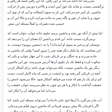
نمی‌رسد اما تاکید می‌کند بر این رفتن، که این رفتن شبیه هر رفتن و
برگشتنی نیست. و شاید یک جور آیین است و بالاخره دوربین پس از حرکت
ماشین، باز کمر خم می‌کند، این بار به سوی آسفالت و آبی که از توی آن
جوی، و یا شاید از ذهن و نگاه پسر به جاده سرایت کرده و حالا این آب و
خیسی شده همراه، و اصلاً مسئله این سفر.
اما پیش از آنکه نور بیاید و ماشین برسد جلوی خانه جوان، جوان است که
برمی‌گردد سمت خانه. این قدم برداشتن آیا معنای این را می‌دهد که
دوستان او بی‌خبر به سوی او آمده‌اند؟ یا نه، «بنشین برویم»ِ دوست، به
این معناست که بیا یکبار دیگر همه چیز را مرور کنیم؟ وقتی که ماشین به
جاده می‌زند و به جنگل، و در تاریکی شب با این چهار جوان، و یکی که
سکوت کرده و فقط یک بار جلوی آن‌ها آدرس می‌پرسد، نور این ماشین،
دیگر نور یک ماشین نیست، بلکه می‌تواند نوری باشد برای آشکار کردن
آنچه در تاریکی گم رفته بود. و امشب در شبی که ماه کامل است، دست
کم برای یک بار هم که شده می‌خواهد آشکار شود. حالا می‌شود نامش را
حقیقت گذاشت یا انکار و یا هر دو. چون به نظر می‌رسد جوان حقیقت را
می‌داند اما می‌خواهد آن را انکار کند.
آب جان می‌گیرد یا آن‌ها خود جان داده‌اند؟ می‌تواند مسئله این باشد. اما
اگر با فرمان بالا پیش برویم، فرمانی که ماشینِ درون فیلم می‌بردمان،
می‌تواند مسئله‌ای دیگر جایگزین آن دو پرسش شود؛ کلوب شبانه حالا پس