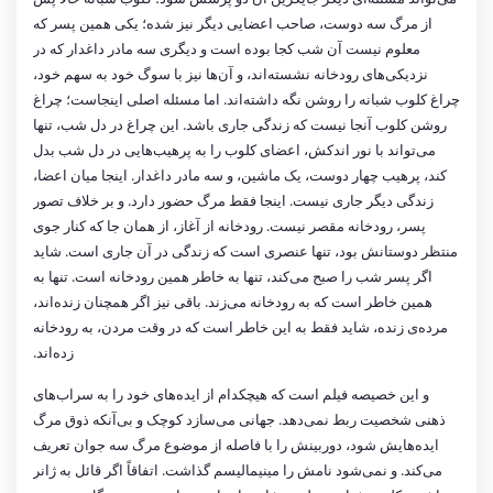
از مرگ سه دوست، صاحب اعضایی دیگر نیز شده؛ یکی همین پسر که
معلوم نیست آن شب کجا بوده است و دیگری سه مادر داغدار که در
نزدیکی‌های رودخانه نشسته‌اند، و آن‌ها نیز با سوگ خود به سهم خود،
چراغ کلوب شبانه را روشن نگه داشته‌اند. اما مسئله اصلی اینجاست؛ چراغ
روشن کلوب آنجا نیست که زندگی جاری باشد. این چراغ در دل شب، تنها
می‌تواند با نور اندکش، اعضای کلوب را به پرهیب‌هایی در دل شب بدل
کند، پرهیب چهار دوست، یک ماشین، و سه مادر داغدار. اینجا میان اعضا،
زندگی دیگر جاری نیست. اینجا فقط مرگ حضور دارد. و بر خلاف تصور
پسر، رودخانه مقصر نیست. رودخانه از آغاز، از همان جا که کنار جوی
منتظر دوستانش بود، تنها عنصری است که زندگی در آن جاری است. شاید
اگر پسر شب را صبح می‌کند، تنها به خاطر همین رودخانه است. تنها به
همین خاطر است که به رودخانه می‌زند. باقی نیز اگر همچنان زنده‌اند،
مرده‌ی زنده، شاید فقط به این خاطر است که در وقت مردن، به رودخانه
زده‌اند.
و این خصیصه فیلم است که هیچکدام از ایده‌های خود را به سراب‌های
ذهنی شخصیت ربط نمی‌دهد. جهانی می‌سازد کوچک و بی‌آنکه ذوق مرگ
ایده‌هایش شود، دوربینش را با فاصله از موضوع مرگ سه جوان تعریف
می‌کند. و نمی‌شود نامش را مینیمالیسم گذاشت. اتفاقاً اگر قائل به ژانر