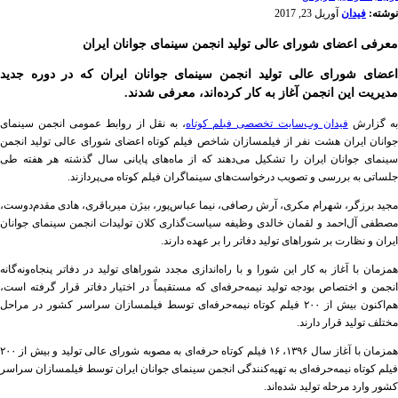
نوشته:
فیدان
آوریل 23, 2017
معرفی اعضای شورای عالی تولید انجمن سینمای جوانان ایران
اعضای شورای عالی تولید انجمن سینمای جوانان ایران که در دوره جدید
مدیریت این انجمن آغاز به‌ کار کرده‌اند، معرفی شدند.
ه گزارش
فیدان وب‌سایت تخصصی فیلم کوتاه
، به نقل از روابط عمومی انجمن سینمای
جوانان ایران هشت نفر از فیلمسازان شاخص فیلم کوتاه اعضای شورای عالی تولید انجمن
سینمای جوانان ایران را تشکیل می‌دهند که از ماه‌های پایانی سال گذشته هر هفته طی
جلساتی به بررسی و تصویب درخواست‌های سینماگران فیلم کوتاه می‌پردازند.
مجید برزگر، شهرام مکری، آرش رصافی، نیما عباس‌پور، بیژن میرباقری، هادی مقدم‌دوست،
مصطفی آل‌احمد و لقمان خالدی وظیفه سیاست‌گذاری کلان تولیدات انجمن سینمای جوانان
ایران و نظارت بر شوراهای تولید دفاتر را بر عهده دارند.
همزمان با آغاز به کار این شورا و با راه‌اندازی مجدد شوراهای تولید در دفاتر پنجاه‌ونه‌گانه
انجمن و اختصاص بودجه تولید نیمه‌حرفه‌ای که مستقیماً در اختیار دفاتر قرار گرفته است،
هم‌اکنون بیش از ۲۰۰ فیلم کوتاه نیمه‌حرفه‌ای توسط فیلمسازان سراسر کشور در مراحل
مختلف تولید قرار دارند.
همزمان با آغاز سال ۱۳۹۶، ۱۶ فیلم کوتاه حرفه‌ای به مصوبه شورای عالی تولید و بیش از ۲۰۰
فیلم کوتاه نیمه‌حرفه‌ای به تهیه‌کنندگی انجمن سینمای جوانان ایران توسط فیلمسازان سراسر
کشور وارد مرحله‌ تولید شده‌اند.