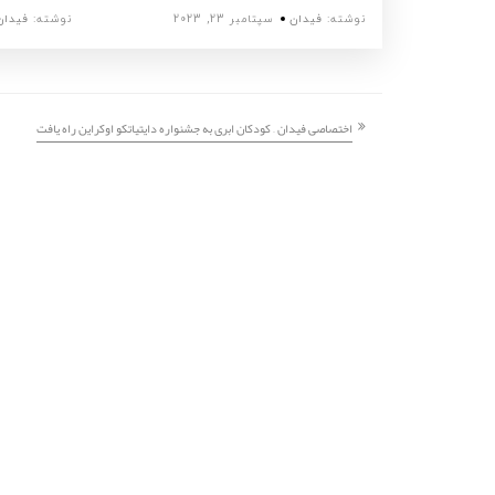
نوشته:
فیدان
سپتامبر 23, 2023
نوشته:
فیدان
اختصاصی فیدان – کودکان ابری به جشنواره دایتیاتکو اوکراین راه یافت