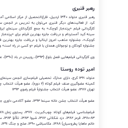
رهبر قنبری
کارگردانی فیلم «پرنده‌باز کوچک» به جمع کارگردانان سینمای ای
سینه کید آمستردام و دریافت جایزه بهترین فیلم برای «پرنده‌باز
کوچک»، جشنواره مذهب امروز ایتالیا و دریافت جایزه بهترین فیلم
جشنواره کودکان و نوجوانان همدان با فیلم «و کسی در راه است» و 
وی کارگردانی فیلم‌هایی فصل بلوغ (۱۳۹۳)، روییدن در باد (۱۳۹۰)، عروسی حسین (۱۳۸۳)، او (۱۳۸۲)، پرنده‌باز کوچک (۱۳۸۰) را در کارنامه خود دارد.
امیر توده روستا
تهران ۱۳۸۷، عضو هیأت انتخاب جشنوارهٔ فیلم رضوی ۱۳۹۳
عضو هیأت انتخاب جشن خانه سینما ۱۳۹۳، عضو آکادمی داوری جشن خانه سینما از ابتدا تاکنون
خانم ماهایا پطروسیان) ۱۳۸۸، عکاسباشی ۱۳۹۰، صلح و جنگ ۱۳۹۱، جای منو توی اتاق بنداز- ۱۳۹۴ و فیلم سینمایی: پات – ۱۳۹۲