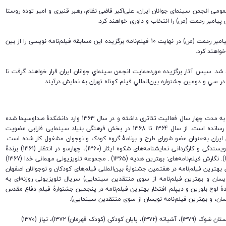
عمومی انجمن سینمای جوانان ایران، علی‌اکبر قاضی نظام، رهبر قنبری و امیر توده روستا
 پیامبر رحمت (ص) را انتخاب و داوری خواهند کرد.
اعضای هیات انتخاب و داوری نخستین مسابقه فیلم‌نامه‌نویسی پیامبر رحمت (ص) در نهایت 10 فیلم‌نامه برگزیده این مسابقه فیلم‌نامه نویسی را از بین
 شد. سپس آثار برگزيده موردحمايت انجمن سينماي جوانان ايران قرار خواهند گرفت تا
 در سي و دومين جشنواره بين‌المللي فيلم كوتاه تهران به نمايش درآيند.
متولد سال 1336 در تهران است. پس از پایان تحصیلات متوسطه به مدت چهار سال فعالیت تئاتری داشته و در سال 1363 وارد دانشکدهٔ صداوسیما شده
و تحصیلاتش را در رشتهٔ فیلم‌نامه‌نویسی در سال 1367 به اتمام رسانده است. از سال 1364 تا 1368 در بخش فرهنگی بنیاد سینمایی فارابی عضویت
ران به‌عنوان عضو شورای طرح و برنامهٔ گروه کودک و نوجوان مشغول کار شده است.
فعالیت‌های وی در سینما و تلویزیون و تئاتر با این شرح است: نویسندگی و کارگردانی نمایشنامه‌های شکوه ایثار (1360)، چهارسو در انتظار (1361) برندهٔ
دیپلم افتخار در نخستین جشنوارهٔ سراسری تئاتر فجر)‌، صف (1362). نگارش فیلم‌نامه‌های: بهترین هدیه (1365) ـ مجموعه تلویزیونی مهمانی خدا (1367)
 برندهٔ دیپلم افتخار به‌عنوان بهترین فیلم‌نامه در هفتمین جشنوارهٔ بین‌المللی فیلم‌های کودکان و نوجوانان اصفهان
نویسان و بهترین فیلم‌نامه از سوی منتقدین سینمایی) سریال تلویزیونی روزنه‌ای به
136) ـ فیلم‌نامه فیلم سینمایی پایان کودکی (1373 ـ برندهٔ لوح بلورین و دیپلم افتخار بهترین فیلم‌نامه در پنجمین جشنوارهٔ فیلم دفاع مقدس
نویسان، و بهترین فیلم‌نامه نویسان از سوی منتقدین سینمایی).
(
۱۳۷۲)، نیاز (۱۳۷۰)