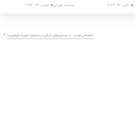
اکتبر 22, 2023
نوشته:
فیدان
نوامبر 27, 2023
اختصاصی فیدان – از سرزمین‌های شرقی در جشنواره موزیک فیلم پارما