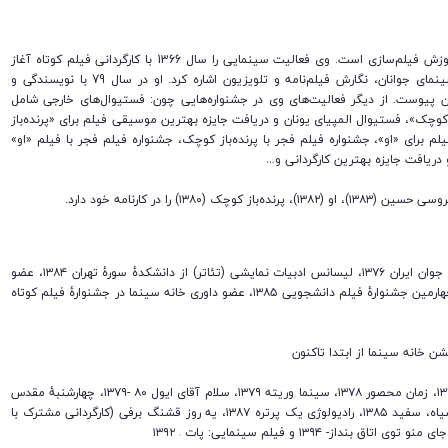
رهبر قنبری متولد 1340 اردبیل، فارغ‌التحصیل از مرکز اسلامی آموزش فیلم‌سازی است. وی فعالیت سینمایی را سال 1366 با کارگردانی فیلم کوتاه آغاز
کرد. از فعالیت‌های دیگر قنبری می‌توان به تدریس در انجمن سینمای جوانان، نگارش فیلم‌نامه و تلویزیون اشاره کرد. او در سال 79 با نویسندگی و
ران پیوست. از دیگر فعالیت‌های وی در جشنواره‌هایی چون: فستیوال‌های خارجی شامل
 کوچک»، فستیوال المپیای یونان و دریافت جایزه بهترین موسیقی فیلم برای «پرنده‌باز
 برای «او»، جشنواره فیلم فجر با پرنده‌باز کوچک، جشنواره فیلم فجر با فیلم «او»
دریافت جایزه بهترین کارگردانی و…
متولد ۱۳۶۱ کرج، دارای مدارک تحصیلی فیلم‌سازی انجمن سینمای جوان ایران ۱۳۷۶، لیسانس ادبیات نمایشی (تئاتر) از دانشکدهٔ سورهٔ تهران ۱۳۸۴، عضو
کمیته عضوگیری صنف فیلم کوتاه (۲ دوره)، عضو هیأت انتخاب چهارمین جشنوارهٔ فیلم دانشجویی ۱۳۸۵، عضو داوری خانه سینما در جشنوارهٔ فیلم کوتاه
فیلم‌شناسی: فیلم‌های کوتاه: چوب‌کبریت – ۱۳۷۷، پستوی زمان ۱۳۷۸، زمان محصور ۱۳۷۸، سینما وریته ۱۳۷۹، سلام آقای ایول ۸۰ -۱۳۷۹، چهارشنبهٔ مقدس
۸۳-۱۳۸۰، قرمز ۱۳۸۲، دزد شکلاتی ۱۳۸۲، شیوا ۱۳۸۳، تلألؤ ۱۳۸۴، سیاه، سفید ۱۳۸۵، رادیولوژی یک پرتره ۱۳۸۷، یه روز قشنگ برفی (کارگردانی مشترک با