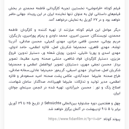
فیلم کوتاه «فراموشی» نخستین تجربه کارگردانی فاطمه محمدی در بخش
فیلم‌های داستانی اول به عنوان تنها نماینده ایران در این رویداد جهانی حاضر
خواهد بود و در 27 آوریل به نمایش درخواهد آمد.
دیگر عوامل این فیلم کوتاه عبارتند از
:
تهیه کننده و کارگردان
:
فاطمه
محمدی، نویسندگان: حسین امیری، محمد داودی و پدرام پورامیری، بازیگران:
مریم بوبانی، محسن قاضی مرادی، مهدی کمیلی، محسن صادقی، آدرینا
توشه، مهدی قاهری، محمدرضا شکریان اصل، فائزه اعظمی، حامد ادوای،
مهدی اسدی و پوریا خلیلی، تدوین: پویان شعله ور، دستیار تدوین: فروغ
عزیزی، دستیار کارگردان: فواد شافعی، منشی صحنه: وحید عظیما، تصویر
بردار: محسن نجفی مهری، دستیاران تصویر: ابوالفضل اعظمی و محمدرضا
شکریان اصل، صدابردار: مهدی اسبقی، گریمور: حمیدرضا عادلی_سمانه صادقی،
طراح صحنه: علیرضا مجدآبادی، عکاس پشت صحنه: امید مسعودفر و فائزه
اعظمی، مدیر تولید و تدارکات: علیرضا ظهیرذاده، صداگذار: سامان شهامت،
اصلاح رنگ و نور
:
محسن خیرآبادی، تهیه شده در انجمن سینمای جوانان
ایران
.
چهل و هفتمین دوره جشنواره بین‌المللی
Sehsüchte
از تاریخ 25 تا 29 آوریل
برابر با 5 تا 9 اردیبهشت در آلمان برگزار خواهد شد.
پیوند کوتاه:
https://www.fidanfilm.ir/?p=11053