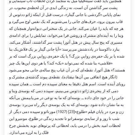
همچنین باید گفت سینه‌فیلیا میل به منجمد کردن لحظات ناب سینمایی و
پشت سر گذاشتن آن است، نه زندگی ابدی در آن لحظه‌ی محبوب. در
نمای پایانی «گردشی با جانی گیتار»، درست قبل از اینکه ژائو ددئوس از
قاب بیرون برود، حرف‌های جانی را می‌شنویم که یک نفس اوج می‌گیرد و
هر چه که باید را عیان می‌کند. جانی در یک سخنرانی دیوانه‌وار همچنان که
وینا را به آینده‌ای مشترک و روشن فرا می‌خواند، تمایلش را برای ادامه‌ی
مسیری که پنج سال پیش در هتل آئورا پشت سر گذاشتند، آشکار می‌کند.
بنارد داکوستا در یاددشتش می‌پرسد: «آیا جانی گیتار بر یک فلاش‌بک بنا
شده یا بر یک حفره‌ی رواییِ بزرگ؟ یا یک حفره‌ی رواییِ بزرگ است که بر
«فلاشی» بنا شده که نمی‌تواند «بک» کند؟ یا هر دوی این‌ها یک چیز
هستند؟» هتل آئورا، نقطه‌ای که در آن غیاب پنج ساله‌ی جانی محو می‌شود
(انگار هیچ اتفاقی بین آن‌ها نیفتاده)، نقطه‌ی پیوند گذشته‌ی مشترک و
رویای آینده است. اسم هتل دقیقا به معنای سپیده دم است ــ همان سپیده
دمی که از پنجره‌ی ژائو ددئوس می‌بینیم، سپیده دمی که بوسه‌ی وینا و
جانی را در خود جای داده ــ بوسه‌ای که ما به نوعی در می‌یابیمش بی‌آنکه
به ما نشان داده شود. بوسه‌ای که به یک بوسه‌ی دیگر راه می‌برد: بوسه‌ی
زن و مرد در پایان فیلم «طلوع»[23] (1927) مورنائو و سپیده دمی دیگر. از
شب تا روز و از سایه‌ی نوسفراتو تا تجدید زندگی در طلوع، مونتیرو این
لحظات امید بخش را درمی یابد، لحظاتی که پرتوهای نوید بخشش چرخ
فلک را به لرزه می‌اندازد.