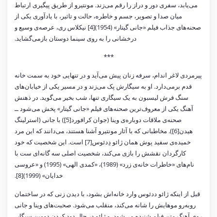
می‌یابد، سفری دور و دراز را رقم می‌زند. مونتیرو از طریق پیگیری ارتباط
میان صدا و تصویر، جسم و خاطره، حالت و تاثیر، با یادآوری یکی از
صحنه‌های جذاب فیلم «جانی گیتار» (1954)[4] نیکلاس ری، عرصه‌ی وسیع و
درخشانی را به روی سینما دوستان بازمی‌گشاید.
***
پیرمردی لاغر اندام، سرفه زنان پیش می‌آید و در تنهایی خود به سمت خانه
قدم برمی‌دارد. او به سیگارش پک می‌زند و در مسیر یکی از خیابان‌های
سنگ فرش لیسبون به یک سیگاری تنها، شب بخیر می‌گوید. در ذهنش
آهنگ یکی از معروف‌ترین صحنه‌های فیلم «جانی گیتار» پخش می‌شود ــ
صحنه‌ی ملاقات دوباره‌ی وینا (جوان کرافورد[5]) با جانی (استرلینگ
هیدن[6]). مخاطبانی که با آثار مونتیرو آشنا هستند، می‌دانند که این مرد
خمیده‌ی سفید پوش همان ژائو دِدئوس[7] است. این شخصیت که خود
کارگردان نقشش را بازی می‌کند، شخصیت اصلی سه گانه‌ای ست با
نام‌های «خاطرات خانه‌ی زرد» (1989)، «کمدی الهی» (1995) و «عروسی
خدایان» (1999)[8].
قبل از اینکه ژائو ددئوس وارد خانه‌اش بشود، با دیدن زنی که در ساختمان
روبه‌رو موهایش را شانه می‌کند، منقلب می‌شود. صحبت‌های وینا و جانی
روی آهنگ متن فیلم شنیده می‌شود، و ژائو در حال دود کردن دومین سیگار،