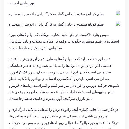
بورژوازی ایستاد.
سپس بنارد داکوستا در متن خود اشاره می‌کند، که دیالوگ‌های مورد
استفاده در فیلم مونتیرو، چگونه بی‌وقفه در مقالات مجلات و یادداشت‌های
سینمایی، نقل، تکرار و بازتولید شد:
«به طور خلاصه باید گفت دیالوگ‌ها به طرز شرم آوری پیش پا افتاده
هستند. اگر مردم این دیالوگ‌ها را به یاد می‌سپارند به خاطر هماهنگی
صداهایی است که در این فیلم می‌شنویم ــ صدای سوزناک کرافورد،
صدای مردانه‌ی هایدن و آهنگسازی افسانه‌ای ویکتور یانگ؛ به خاطر
شیوه‌ی حرکت دوربین و افراد در سراسر فیلم و کنتراست رنگ‌های قرمز و
سبز و قهوه‌ای است؛ به خاطر حضور عجیب و غریب آن مجموعه‌ی غار
مانندِ باروکِ سرگیجه آور، مقبره و خانه‌ی طلسم‌ها ست».
در «گردشی با جانی گیتار» آنچه ژائو ددئوس را منقلب می‌کند، اثرگذاری و
هارمونی ناشی از موسیقی فیلم نیکلاس ری است. آنچه به لحن‌ها،
درنگ‌ها، افت و خیز دیالوگ‌ها، توالی رویدادها، زیر و بم موسیقی، حرکات،