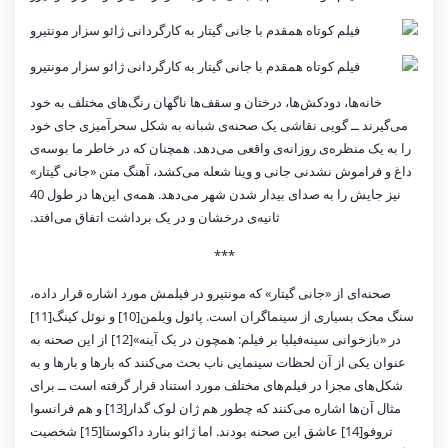
خانه‌ها، دودکش‌ها، درختان و سقف‌ها ناگهان رنگ‌های مختلف به خود
می‌گیرند ــ گویی نقاشی یک صحنه‌ی شبانه به شکل سحرآمیزی جای خود
را به یک منظره‌ی روزانه‌ی واقعی می‌دهد. همچنان که در خاطر ما بوسه‌ی
داغ و فراموش نشدنی جانی و وینا شعله می‌کشد، آهنگ متن «جانی گیتار»
نیز جایش را به صدای بیدار شدن شهر می‌دهد. همه‌ی این‌ها در طول 40
ثانیه‌ی درخشان و در یک برداشت اتفاق می‌افتد.
***
صحنه‌ای از «جانی گیتار» که مونتیرو در فیلمش مورد اشاره قرار داده،
سنگ محک بسیاری از سینماگران است. پائول ویلمن[10] و نوئل کینگ[11]
در «بازخوانی سینه‌فیلیا بر فیلم: همچون در یک آینه»[12] از این صحنه به
عنوان یکی از آن لحظات سینمایی ناب بحث می‌کنند که بارها و بارها و به
شکل‌های مجزا در فیلم‌های مختلف مورد استناد قرار گرفته است ــ برای
مثال آن‌ها اشاره می‌کنند که چطور هم ژان لوک گدار[13] و هم فرانسوا
تروفو[14] عاشق این صحنه بودند. اما ژائو بنارد داکوستا[15] شخصیت