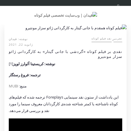
,
نوشته:
فیدان
تجربی
نقد فیلم کوتاه
ژانویه 22, 2021
نقدی بر فیلم کوتاه «گردشی با جانی گیتار» به کارگردانی ژائو
سزار مونتیرو
نوشته: کریستینا آلوارز لوپز
[1]
ترجمه: فروغ رستگار
منبع:
MUBI
این یادداشت از ستون نقد سینمایی Foreplays ترجمه شده که فیلم‌های
کوتاه ناشناخته یا کمتر شناخته شده‌ی کارگردانان معروف سینما را مورد
نقد و بررسی قرار می‌دهد.