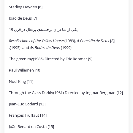
[6] Sterling Hayden
[7] João de Deus
یکی از شاعران برجسته‌ی پرتغال در قرن 19
Recollections of the Yellow House
(1989),
A Comédia de Deus
[8]
(1995), and
As Bodas de Deus
(1999).
[9] The green ray(1986) Directed by Éric Rohmer
[10] Paul Willemen
[11] Noel King
[12] Through the Glass Darkly(1961) Directed by Ingmar Bergman
[13] Jean-Luc Godard
[14] François Truffaut
[15] João Bénard da Costa