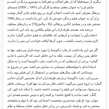
دیگری از سینه‌فیلیا که از نظر اصالت و جغرافیا به مونتیرو نزدیک‌تر است و
مایلم او را به عنوان معلم، منتقد و کارگردان (1991 ــ 2009) سینمای
پرتقال معرفی کنم، یادداشت اعجاب آوری بر روی فیلم جانی گیتار نوشت
و از آن به عنوان فیلم زندگی خودش یاد کرد. این یادداشت در سال 1990
منتشر شد و در مجله‌ی آنلاین پرتغالی اپالا د والش[16] به زبان‌های مختلف
ترجمه شد. همه‌ی طرفداران این فیلم نیکلاس ری باید این یادداشت
اعجاب‌آور را بخوانند؛ و آن‌هایی که علاقه‌ای به فیلم «جانی گیتار» ندارند
لازم نیست زحمت بکشند ــ چون آن‌ها لیاقت خواندن این متن را ندارند.
اگر من این یادداشت از بنارد داکوستا را مورد توجه قرار می‌دهم، تنها به
خاطر متن زیبای آن نیست. بلکه به این خاطر است که «گردشی با جانی
گیتار»، برخی از ایده‌هایی که در یادداشت بنارد داکوستا آمده را به شکل
استادانه‌ای با مولفه‌های سینمایی به نمایش می‌کشد. متن در شروع به
نوساناتی که طی سال‌های متمادی در استقبال از این فیلم روی داده
می‌پردازد. بنارد داکوستا درباره‌ی طرفداران اندکِ نخستین اکران «جانی
گیتار» در اروپا چنین می‌گوید: «اغلب فکر می‌کردند تنها افراد پریشان خاطر
و بی‌سواد می‌توانند این فیلم را دوست داشته باشند. یا اینکه باید کور، کر،
گنگ، عقب مانده یا افلیج باشند». و البته ژائو ددئوس تجسم همه‌ی این
موارد بود؛ او طرد شده‌ترین شخصیت اجتماعی بود که با ذوق و سلیقه‌ی
منحصر به فرد و فساد ناپذیرش، در برابر عقل سلیم، عقاید مسلط و نظم