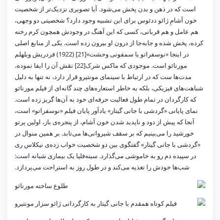
است که در ذهن و بدن پخش می‌شود. آیا تصویری نزدیک‌تر از شخصیت
خون آشامِ ژائو ددئوس برای این تشبیه وجود دارد؟ شخصیتی دو وجهی،
هم عامل و هم قربانی، کسی که این آهنگ در وجودش همچون کرم رخنه
کرده، پخش شده و جابه‌جا از درون او بیرون زده است. یکی از منابع اصلی
در اینجا «نوسفراتو یا سمفونی وحشت»[21] (1922) فردریش ویلهلم
مورنائو است. موجودی که ماکس شرک[22] نقش آن را ایفا نموده،
مدت‌ها ست که در ارتباط با سینمای مونتیرو قرار دارد، نه تنها به دلیل
شباهت‌های فیزیکی، بلکه به خاطر استعاره‌های چند گانه‌ای از فیلم مورنائو
که کارگردان در تمام طول فعالیت حرفه‌ای خود به آن‌ها گریز زده است.
نمای پایانی «گردشی با جانی گیتار» یادآور پایان فیلم «نوسفراتو» است،
آنجا که پیش از دود و ناپدید شدن خون آشام، از پنجره‌ی باز، اولین پرتو
خورشید را می‌بینیم که بر سقف شیروانی‌ها می‌تابد. بر همین منوال در
«گردشی با جانی گیتار» گفتگوی بین دو شخصیت خواب زده‌ی نیکلاس ری
در سپیده دم رو به خاموشی می‌گذارد. سینه‌فلیا یک بیماری شبانه است:
شب‌ها خودش را تغذیه می‌کند و در طول روز به استراحت می‌پردازد.