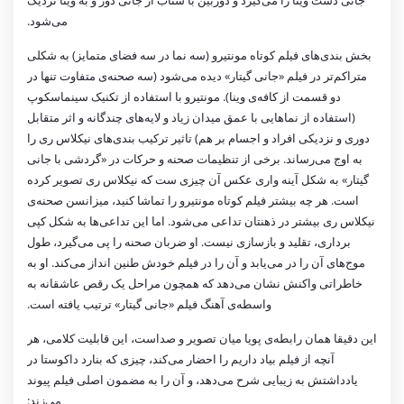
جانی دست وینا را می‌گیرد و دوربین با شتاب از جانی دور و به وینا نزدیک
می‌شود.
بخش بندی‌های فیلم کوتاه مونتیرو (سه نما در سه فضای متمایز) به شکلی
متراکم‌تر در فیلم «جانی گیتار» دیده می‌شود (سه صحنه‌ی متفاوت تنها در
دو قسمت از کافه‌ی وینا). مونتیرو با استفاده از تکنیک سینماسکوپ
(استفاده از نماهایی با عمق میدان زیاد و لایه‌های چندگانه و اثر متقابل
دوری و نزدیکی افراد و اجسام بر هم) تاثیر ترکیب بندی‌های نیکلاس ری را
به اوج می‌رساند. برخی از تنظیمات صحنه و حرکات در «گردشی با جانی
گیتار» به شکل آینه واری عکس آن چیزی ست که نیکلاس ری تصویر کرده
است. هر چه بیشتر فیلم کوتاه مونتیرو را تماشا کنید، میزانسن صحنه‌ی
نیکلاس ری بیشتر در ذهنتان تداعی می‌شود. اما این تداعی‌ها به شکل کپی
برداری، تقلید و بازسازی نیست. او ضربان صحنه را پی می‌گیرد، طول
موج‌های آن را در می‌یابد و آن را در فیلم خودش طنین انداز می‌کند. او به
خاطراتی واکنش نشان می‌دهد که همچون مراحل یک رقص عاشقانه به
واسطه‌ی آهنگ فیلم «جانی گیتار» ترتیب یافته است.
این دقیقا همان رابطه‌ی پویا میان تصویر و صداست، این قابلیت کلامی، هر
آنچه از فیلم بیاد داریم را احضار می‌کند، چیزی که بنارد داکوستا در
یادداشتش به زیبایی شرح می‌دهد، و آن را به مضمون اصلی فیلم پیوند
می‌زند: