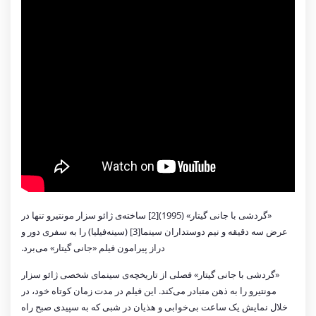
«گردشی با جانی گیتار» (1995)[2] ساخته‌ی ژائو سزار مونتیرو تنها در
عرض سه دقیقه و نیم دوستداران سینما[3] (سینه‌فیلیا) را به سفری دور و
دراز پیرامون فیلم «جانی گیتار» می‌برد.
«گردشی با جانی گیتار» فصلی از تاریخچه‌ی سینمای شخصی ژائو سزار
مونتیرو را به ذهن متبادر می‌کند. این فیلم در مدت زمان کوتاه خود، در
خلال نمایش یک ساعت بی‌خوابی و هذیان در شبی که به سپیدی صبح راه