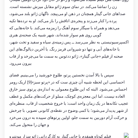
زن را تماشا می‌کند. در نمای سوم ژائو مقابل میزش نشسته است.
صداهای جانی گیتار همچنان در ذهن او می‌پیچد. ناگهان ژائو بلند می‌شود،
پرده را کنار می‌زند و پنجره‌ی اتاقش را باز می‌کند. او به نرده‌ها تکیه
می‌دهد و همراه با سیگار سوم آهنگ را زمزمه می‌کند. با خانه‌هایی که
گویی روی هم سوار شده‌اند، شهر شبیه یک صحنه‌ی هنری
اکسپرسیونیستی به نظر می‌رسد ــ پس زمینه‌ی سیاه و سفید و تخت شهر،
با خانه‌های آبی و تنها دو شیروانی قرمز رنگ. با آخرین دیالوگ‌های این
صحنه از فیلم «جانی گیتار»، ژائو ددئوس به سمت ما می‌چرخد و از قاب
بیرون می‌رود.
سپس با بالا آمدن نخستین پرتو، طلوع خورشید را می‌بینیم. فضای
احساسی این لحظه شبیه آن چیزی ست که در «پرتو سبز»[9] اریک رومر
احساس می‌شود. البته که این طلوع معمولی به اندازه‌ی پرتوی سبز خارق
العاده نیست. اما این معجزه‌ی کوچک، مملو از حرکت‌های مکمل و عطف
عجیب تکانه‌ها در یک زمان واحد است: با خروج شخصیت از قاب، منظره‌ای
از شهر پدیدار می‌شود؛ با کمی وضوح در نقطه‌ی کانونی تصویر، با چرخش
و حرکت آرام دوربین به سمت جلو، اولین پرتوهای سپیده به درون می‌خزد
و جهان را متحول می‌کند.