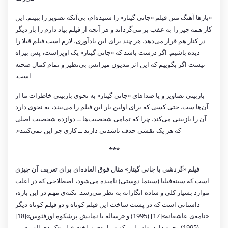
«بارها آهنگ متن فیلم «جانی گیتار» را شنیده‌ام، بی‌آنکه تصویر را ببینم. این
کار همه چیز را به عقب بر می‌گرداند و هر آنچه از فیلم بیاد دارم را بار دیگر
در کنار هم قرار می‌دهد. هر چند برای این یادآوری، لازم است فیلم قبلا را
دیده باشیم. اگر درست باشد که «جانی گیتار» یک اوپراست، پس بیراه
نیست اگر بگوییم که این اثر مدیون میزانس بی‌نظیر و تمام کمال صحنه
است.
بازبینی تصاویر و یا صداهای «جانی گیتار» به نحوی بازبینی خاطرات ما از
آن‌ها ست. حتی کسی که برای اولین بار این فیلم را می‌بیند، به نحوی دارد
آن را بازبینی می‌کند. چرا که تمامی شخصیت‌ها ــ دوازده شخصیت اصلی
که هر یک نقشی حذف ناشدنی دارند ــ کاری جز این نمی‌کنند».
***
فیلم «گردشی با جانی گیتار» مثال فوق العاده‌ای برای تعریف آن چیزی
است که سینه‌فیلیا (سینما دوستی) نامیده می‌شود، اصطلاحی که در اغلب
موارد بسیار کلی و ساده انگارانه به نظر می‌رسد. نکته‌ی مهم در این باره،
داستانی است که در پشت ساخت این فیلم کوتاه و دو فیلم کوتاه دیگر
«نامه‌ی عاشقانه»[17] (1995) و «رساله یا نمایش پرشکوه اورفئوس»[18]
(1995) وجود دارد، داستانی که درباره‌ی ساخت فیلم «کمدی الهی» نیز