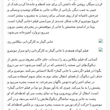
کردن سیگار، روشن نگه داشتن آن برای چند لحظه و جابه‌جا کردن فندک از
جیبی به جیب دیگر، بازتابی از حالات جانی به هنگام نوشیدن ویسکی و
چرخش ناشیانه او از روی صندلی برای رسیدن به مشروب بیشتر است.
خروج مونتیرو از قاب شکل جدیدی از میزانسن فیلم «جانی گیتار» است.
وینا در ادامه‌ی صحبتش با جانی از موقعیتش در پنجره‌ی پشتی بیرون
می‌رود و وارد آشپزخانه می‌شود.
کسانی که فیلم نیکلاس ری را دیده‌اند، جای خالی معروف‌ترین بخش از
دیالوگ‌های این صحنه را (بخشی که در آن گفته می‌شود: «به من دروغ
بگو») در فیلم «گردشی با جانی گیتار» کاملا احساس می‌کنند. مونتیرو برای
حذف این دیالوگ، از فضای انتقال نمای دوم به نمای سوم استفاده می‌کند.
در نمای اخیر ژائو ددئوس ناگهان می‌چرخد، به سمت پنجره می‌رود و
پشتش را به ما می‌کند. چیزی که یاد‌آور مونتاژ دو نما در فیلم «جانی گیتار»
است: انتقال از نمای روبه‌رویی وینا به نمای پشت سر او، لحظه‌ای که او
پشت به جانی و روبه تماشاگر دیالوگ‌هایش را ادامه می‌دهد. و در آخر
مونتیرو با حرکت آرام دوربین به سمت پنجره می‌رود، برعکس لحظه‌ای که