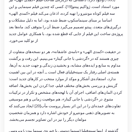
مورد استناد است. ژواکیم پینتو[19]، کسی که چندین فیلم سینمایی و این
سه فیلم کوتاه مونتیرو را تهیه کرده، اذعان می‌کند فیلم «کمدی الهی»
اساسا بر مبنای سینماسکوپ ضبط شده بود، اما به دلیل مشکلات و
درگیری‌های متعدد، پینتو تصمیم می‌گیرد ضبط آن را متوقف کند. ماه‌ها بعد
پروژه‌ی ساخت این فیلم از جایی که قطع شده بود، با همکاری عوامل جدید
از نو کلید می‌خورد.
در حقیقت «کمدی الهی» و «نامه‌ی عاشقانه»، هر دو نسخه‌های متفاوت از
چیزی هستند که در «گردشی با جانی گیتار» می‌بینیم. این رفت و برگشت
مداوم به منابع و ایده‌های مشابه، و بخشیدن زندگی و جهت جدید به آن‌ها،
هسته‌ی اصلی رفتار یک سینه‌فیلیای فعال است ــ آنچه در این بین اهمیت
ندارد، استفاده‌ی آشکار و موکد از موارد منتخب در کارهای جدید است:
گزینش و بررسی بخش‌های مختلف فیلم، جدا کردن این بخش‌ها، اضافه
کردن المان‌های اضافی، اجرای آن با لهجه‌های مشخص و تکرار در ترکیبات
متنوع. در «گردشی با جانی گیتار»، هم موقعیت زمانی و هم موسیقی
تفاوت‌های عمده‌ای را در این اثر بسیار پروست مآب[20] ایجاد می‌کنند که
به تصویرهای ذهنی مونتیرو از خودش اشاره دارد و همزمان شخصیتِ
مولفان دیگر را نیز در این تصاویر تجسم می‌بخشد.
گذشته از اینها سینه‌فیلیا (سینما دوستی یا خوره‌ی سینما بودن) ویروسی