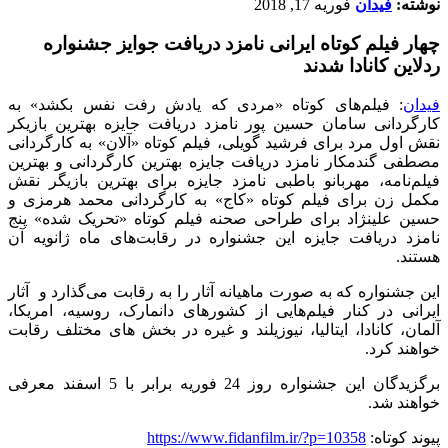
نوشته:
فیدان
فوریه 17, 2018
چهار فیلم کوتاه ایرانی نامزد دریافت جوایز جشنواره
ردلاین کانادا شدند
فیدان
: فیلم‌های کوتاه «مردی که یادش رفت نفس بکشد» به
کارگردانی سامان حسین پور نامزد دریافت جایزه بهترین بازیکر
نقش اول مرد برای فرشید گویلی، فیلم کوتاه «آلان» به کارگردانی
مصطفی گندمکار نامزد دریافت جایزه بهترین کارگردانی و بهترین
فیلم‌نامه، مهربانو باطبی نامزد جایزه برای بهترین بازیگر نقش
مکمل زن برای فیلم کوتاه «کاج» به کارگردانی محمد هرمزی و
حسین علینژاد برای طراحی صحنه فیلم کوتاه «تحریک شده» پنج
نامزد دریافت جایزه این جشنواره در رقابت‌های ماه ژانویه آن
هستند.
این جشنواره که به صورت ماهیانه آثار را به رقابت می‌گذارد و آثار
ایرانی در کنار فیلم‌هایی از کشورهای دانمارک، روسیه، امریکا،
آلمان، کانادا، ایتالیا، نیوزیلند و غیره در بخش های مختلف رقابت
خواهند کرد.
برگزیدگان این جشنواره روز 24 فوریه برابر با 5 اسفند معرفی
خواهند شد.
پیوند کوتاه:
https://www.fidanfilm.ir/?p=10358