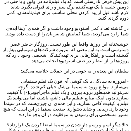
این پیش فرض نادرستی است که یک فیلم‌نامه در اولین و یا حتی در
دومین جلسه با یک تهیه‌کننده برگ سبز و رای قبولی بگیرد. شاید
لازم باشد قبل از پیدا کردن محلی مناسب برای فیلم‌نامه‌تان، کمی
دوره گردی کنید.
در گذشته تعداد کمی استودیو وجود داشت و اگر همه‌ی آن‌ها ایده‌ی
شما را رد می‌کردند، شما کمابیش شانس‌تان را از دست داده بودید.
خوشبختانه این روزها واقعا این طور نیست. روزگار حاضر عصر
دسترسی است به این معنی که امروزه شرکت‌های سینمایی بیش از
گذشته است و راهکارهایی برای تهیه‌کنندگی شخصی وجود دارد که
پروژه‌ها را از انتظار در صف استودیوها نجات می‌دهد.
سلطان این پدیده را به خوبی در این جملات خلاصه می‌کند:
«امروزه به سادگی با یک گوشی آی فون یک فیلم سینمایی
می‌سازند. موانع ورود به سینما بی‌شک خیلی کم شده. گرچه
نمی‌توانید همینطور بروید بیرون و یک فیلم ماجراجویی[7] با کیفیت
بسازید بدون اینکه منابع عظیم مالی داشته باشید، اما می‌توانید یک
فیلم با کیفیت کافی بسازید. و این همه‌ی آن چیزی‌ست که در سینما
وجود دارد. زیبایی و شاید دشواری صنعت سینما در این است که هیچ
مسیر مشخصی برای رسیدن به موفقیت در آن وجو ندارد.»
حالا دیگر اسم و رسم دار شدن در سینما امضا کردن یک قرارداد 5
ساله با یک استودیوی بزرگ نیست. این روزها موفقیت سر و شکل