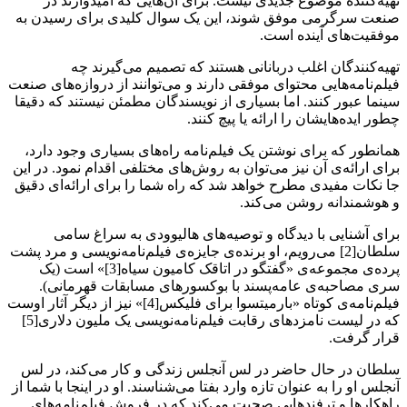
تهیه‌کننده موضوع جدیدی نیست. برای آن‌هایی که امیدوارند در
صنعت سرگرمی موفق شوند، این یک سوال کلیدی برای رسیدن به
موفقیت‌های آینده است.
تهیه‌کنندگان اغلب دربانانی هستند که تصمیم می‌گیرند چه
فیلم‌نامه‌هایی محتوای موفقی دارند و می‌توانند از دروازه‌های صنعت
سینما عبور کنند. اما بسیاری از نویسندگان مطمئن نیستند که دقیقا
چطور ایده‌هایشان را ارائه یا پیچ کنند.
همانطور که برای نوشتن یک فیلم‌نامه راه‌های بسیاری وجود دارد،
برای ارائه‌ی آن نیز می‌توان به روش‌های مختلفی اقدام نمود. در این
جا نکات مفیدی مطرح خواهد شد که راه شما را برای ارائه‌ای دقیق
و هوشمندانه روشن می‌کند.
برای آشنایی با دیدگاه و توصیه‌های هالیوودی به سراغ سامی
سلطان[2] می‌رویم، او برنده‌ی جایزه‌ی فیلم‌نامه‌نویسی و مرد پشت
پرده‌ی مجموعه‌ی «گفتگو در اتاقک کامیون سیاه[3]» است (یک
سری مصاحبه‌ی عامه‌پسند با بوکسورهای مسابقات قهرمانی).
فیلم‌نامه‌ی کوتاه «بارمیتسوا برای فلیکس[4]» نیز از دیگر آثار اوست
که در لیست نامزدهای رقابت فیلم‌نامه‌نویسی یک ملیون دلاری[5]
قرار گرفت.
سلطان در حال حاضر در لس آنجلس زندگی و کار می‌کند، در لس
آنجلس او را به عنوان تازه وارد بفتا می‌شناسند. او در اینجا با شما از
راهکارها و ترفندهایی صحبت می‌کند که در فروش فیلم‌نامه‌های