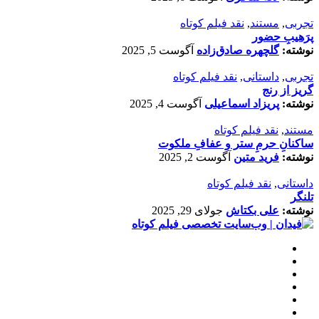
تجربی
,
مستند
,
نقد فیلم کوتاه
پرَهیب‌ِ حضور
نوشته:
گلچهره صادق‌زاده
آگوست 5, 2025
تجربی
,
داستانی
,
نقد فیلم کوتاه
گریز از رنج
نوشته:
پریزاد اسماعیلی
آگوست 4, 2025
مستند
,
نقد فیلم کوتاه
ساکنانِ حرمِ ستر و عفافِ ملکوت
نوشته:
فرید متین
آگوست 2, 2025
داستانی
,
نقد فیلم کوتاه
تلنگر
نوشته:
علی بکتاش
جولای 29, 2025