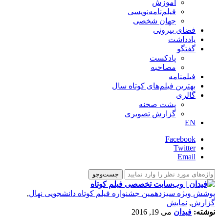
آموزش
فیلم‌نامه‌نویسی
جهان شخصی
فضای بیرونی
یادداشت
گفتگو
پادکست
مصاحبه
فیلمنامه
بهترین فیلم‌های کوتاه سال
گالری
پشت صحنه
گزارش تصویری
EN
Facebook
Twitter
Email
پوشش ویژه سیزدهمین جشنواره فیلم کوتاه دانشجویی نهال
,
گزارش
,
نمایش
نوشته:
فیدان
می 19, 2016