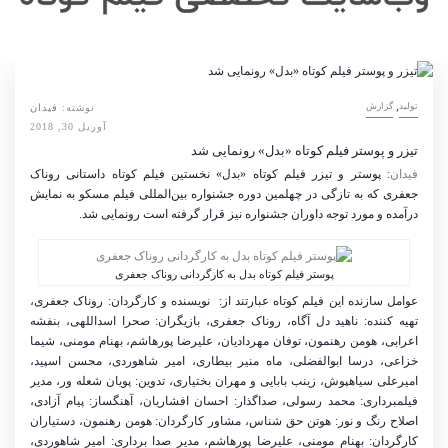
,
تولید
گزارش
نوشته:
فیدان
آوریل 30, 2018
تیزر و پوستر فیلم کوتاه «بدل» رونمایی شد
فیدان
: پوستر و تیزر فیلم کوتاه «بدل» نخستین فیلم کوتاه داستانی روناک
جعفری که به تازگی در چهلمین دوره جشنواره بین‌المللی فیلم مسکو به نمایش
درآمده و مورد توجه داوران جشنواره نیز قرار گرفته است رونمایی شد.
پوستر فیلم کوتاه بدل به کارگردانی روناک جعفری
عوامل سازنده‌ این فیلم کوتاه عبارتند از:
نویسنده و کارگردان: روناک جعفری،
تهیه کننده: ناهید دل آگاه، روناک جعفری، بازیگران: صحرا اسداللهی، بنفشه
اعرابی، هومن رهنمون، توفان مهردادیان، علیرضا پورهاشم، بهنام مومنی، شیما
خزاعی، درسا ابوالفضلی، ماه منیر بیطاری، امیر شاهوردی، محسن اسپید،
امیرعلی سیاهپوش، زینب بابایی و مهران بختیاری
، تدوین: پویان شعله ور،
مدیر
فیلمبرداری: محمد رسولی، صداگذار: احسان افشاریان، آهنگساز: پیام آزادی،
اصلاح رنگ و نور: هوتن حق شناس، مشاور کارگردان: هومن رهنمون، دستیاران
کارگردان: بهنام مومنی، علیرضا پورهاشم، مدیر صدا برداری: امیر شاهوردی،