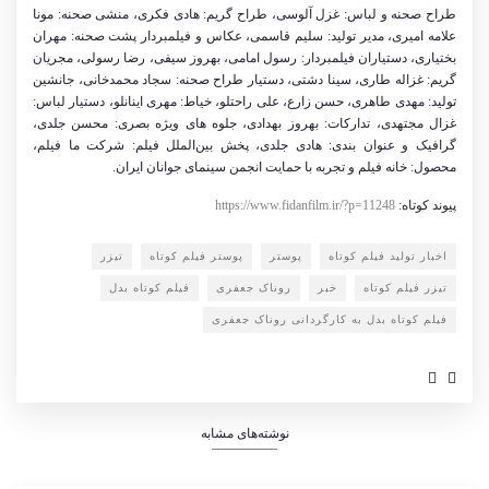
طراح صحنه و لباس: غزل آلوسی، طراح گریم: هادی فکری، منشی صحنه: مونا
علامه امیری، مدیر تولید: سلیم قاسمی، عکاس و فیلمبردار پشت صحنه: مهران
بختیاری، دستیاران فیلمبردار: رسول امامی، بهروز سیفی، رضا رسولی، مجریان
گریم: غزاله طاری، سینا دشتی، دستیار طراح صحنه: سجاد محمدخانی، جانشین
تولید: مهدی طاهری، حسن زارع، علی راحتلو، خیاط: مهری اینانلو، دستیار لباس:
غزال مجتهدی، تدارکات: بهروز بهدادی، جلوه های ویژه بصری: محسن جلدی،
گرافیک و عنوان بندی: هادی جلدی، پخش بین‌الملل فیلم: شرکت ما فیلم،
محصول: خانه فیلم و تجربه با حمایت انجمن سینمای جوانان ایران
.
پیوند کوتاه:
https://www.fidanfilm.ir/?p=11248
اخبار تولید فیلم کوتاه
پوستر
پوستر فیلم کوتاه
تیزر
تیزر فیلم کوتاه
خبر
روناک جعفری
فیلم کوتاه بدل
فیلم کوتاه بدل به کارگردانی روناک جعفری
نوشته‌های مشابه