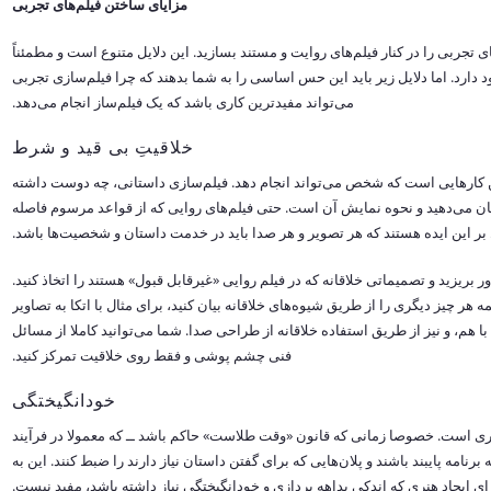
مزایای ساختن فیلم‌های تجربی
تجربی را در کنار فیلم‌های روایت و مستند بسازید. این دلایل متنوع است و مطمئناً
د دارد. اما دلایل زیر باید این حس اساسی را به شما بدهند که چرا فیلم‌سازی تجربی
می‌تواند مفیدترین کاری باشد که یک فیلم‌ساز انجام می‌دهد.
خلاقیتِ بی قید و شرط
ترین کارهایی است که شخص می‌تواند انجام دهد. فیلم‌سازی داستانی، چه دوست داشته
شان می‌دهید و نحوه نمایش آن است. حتی فیلم‌های روایی که از قواعد مرسوم فاصله
 بر این ایده هستند که هر تصویر و هر صدا باید در خدمت داستان و شخصیت‌ها باشد.
بریزید و تصمیماتی خلاقانه که در فیلم روایی «غیرقابل قبول» هستند را اتخاذ کنید.
 هر چیز دیگری را از طریق شیوه‌های خلاقانه بیان کنید، برای مثال با اتکا به تصاویر
با هم، و نیز از طریق استفاده خلاقانه از طراحی صدا. شما می‌توانید کاملا از مسائل
فنی چشم پوشی و فقط روی خلاقیت تمرکز کنید.
خودانگیختگی
ری است. خصوصا زمانی که قانون «وقت طلاست» حاکم باشد ــ که معمولا در فرآیند
ه برنامه پایبند باشند و پلان‌هایی که برای گفتن داستان نیاز دارند را ضبط کنند. این به
ای ایجاد هنری که اندکی بداهه پردازی و خودانگیختگی نیاز داشته باشد، مفید نیست.