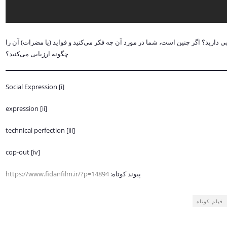
بی دارید؟ اگر چنین است، شما در مورد آن چه فكر می‌کنید و فواید (یا مضرات) آن را
چگونه ارزیابی می‌کنید؟
[i] Social Expression
[ii] expression
[iii] technical perfection
[iv] cop-out
پیوند کوتاه:
https://www.fidanfilm.ir/?p=14894
فیلم کوتاه