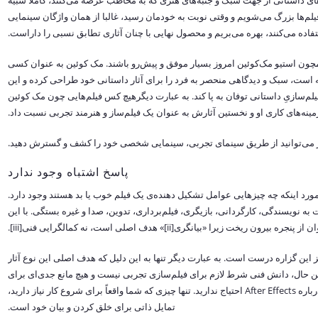
ای داستانی از جهت سبک و جنبه‌های هنری که به مخاطب عرضه می‌کنند، کاملاً شبیه
لم‌ها بزرگ می‌شویم و وقتی نوبت به خودمان رسید، غالبا از همان واژگان سینمایی
تفاده می‌کنند، بهره می‌بریم و محصول نهایی با چنان آثاری تطابق نسبی را داراست.
ون استیو مک‌کوئین امروز بسیار موفق و پیش‌رو باشند. مک کوئین به عنوان کسی
نه است، سبک و دیدگاهی منحصر به فرد را برای آثار داستانی خود طراحی کرده و این
ی فیلم‌سازیِ داستانی توفان به پا کند. به عبارت دیگرهیچ کس فیلم‌هایی چون مک کوئین
ینه‌های کاری او و نخستین آثارش به عنوان یک فیلم‌ساز و هنرمند تجربی نسبت داد.
ز می‌توانید از طریق سینمای تجربی، سینمایی شخصی خود را کشف و گسترش دهید.
پاسخ اشتباه وجود ندارد
ورد اینکه چه چیزهایی عوامل تشکیل دهنده‌ی یک فیلم خوب یا بد هستند وجود دارد.
 به نویسندگی، کارگردانی، بازیگری، فیلم‌برداری، تدوین، صدا و غیره بستگی. با این
یرا «بیانگری[ii]» هدف اصلی است، نه کمالگرایی فنی[iii].
ر برسد، و تا حدودی نیز این گزاره درست است. به عبارت دیگر تنها به این دلیل که هدف اصلی این نوع آثار
 این حال، دانش فنی شرط لازم برای فیلم‌سازی تجربی نیست و هیچ مانع جدی‌ای برای
صحبت کردن وجود ندارد. شما لزوماً به دوربین یا دانش عمیق درباره After Effects احتیاج ندارید. تنها چیزی که شما واقعاً برای شروع کار نیاز دارید،
تمایل ذاتی برای خلق کردن و بیان خود است.