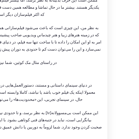
ممکن است این حرف بدبینانه به نظر برسد، اما بیشتر فیلم‌ه
یکدیگر هستند. بیشتر ما در حال تماشا و مطالعه همین دست فی
که اکثر فیلم‌سازان دیگر اس
به نظر من، این چیزی است که باعث می‌شود فیلم‌سازانی همچ
که در زمینه هنرهای زیبا و هنر چیدمانیِ ویدیویی صاحب پیشی
امر به او این امکان را داده تا با ساخت تنها سه فیلم، در دنیا
نمی‌سازد و این را می‌توان دست کم تا حدودی به دوران پیش زم
در راستای مثال مک کوئین، شما نی
در دنیای سینمای داستانی و مستند، دستورالعمل‌هایی درم
معمولا اینکه یک فیلم خوب باشد یا نباشد، کاملا وابسته است
حال، در سینمای تجربی، این «محدودیت‌ها» را می‌توان از پنجره بیرون ریخت ز
این ممکن است بی‌مسوولانه[iv] به نظ
بیانگرایی است، نباید در جنبه‌های فنی کوتاهی بشود. با