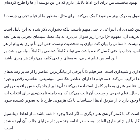
بهبود ببخشند. من برای این ادعا دلایلی دارم که در این نوشته آن‌ها را طرح کرده‌ام.
 اصول به درک بهتر موضوع کمک می‌کند. برای مثال، منظور ما از فیلم تجربی چیست؟
ین کننده‌ی آن انتزاعی یا حتی مبهم باشند، بلکه دشواری ذکر شده به این دلیل است
عریف آن، مفهوم «ژانر» را زیر سوال می‌برد. به یک معنا، سینمای تجربی به هر آنچه
یست داستانی را بیان کند. نیازی به شخصیت نیست. حتی لزوماً نیازی به پیام از هر
، جذاب یا حتی کسل کننده باشد. می‌تواند کاملاً شخصی یا کاملاً سیاسی باشد. بر
این اساس فیلم تجربی، به معنای واقعی کلمه می‌تواند هر چیزی باشد.
ی و شنیداری است. هنر فیلم ذاتاً برخی از بیانگرترین عناصر را از سایر رسانه‌های
 صدا ترکیب می‌کند. همه فیلم‌ها دارای عناصر عکاسی، موسیقی، نقاشی، رقص و غیره
این عناصر هنری به طور کامل استفاده نمی‌کنند؛ آن‌ها بر ایجاد یک حس واقعیت روایی
ین حال، فیلم تجربی و وسعت آن ثابت می‌کند که چه دامنه نامحدودی برای انتخاب این
وجود دارد تا از طریق آن‌ها احساسات یا یک هژمونی طرح یا به تصویر کشیده شود.
است که با کمتر گونه‌ی هنر دیگری ــ اگر اصلا وجود داشته باشد ــ از لحاظ «پتانسیل
ار با این ژانر خارق العاده نیست، در ادامه چند مورد از مزایای جالب آن آورده شده
است.