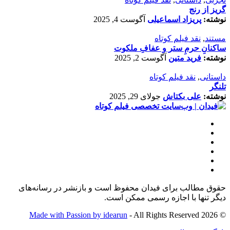
گریز از رنج
نوشته:
پریزاد اسماعیلی
آگوست 4, 2025
مستند
,
نقد فیلم کوتاه
ساکنانِ حرمِ ستر و عفافِ ملکوت
نوشته:
فرید متین
آگوست 2, 2025
داستانی
,
نقد فیلم کوتاه
تلنگر
نوشته:
علی بکتاش
جولای 29, 2025
حقوق مطالب برای فیدان محفوظ است و بازنشر در رسانه‌های
دیگر تنها با اجازه رسمی ممکن است.
Made with Passion by idearun
- All Rights Reserved
© 2026