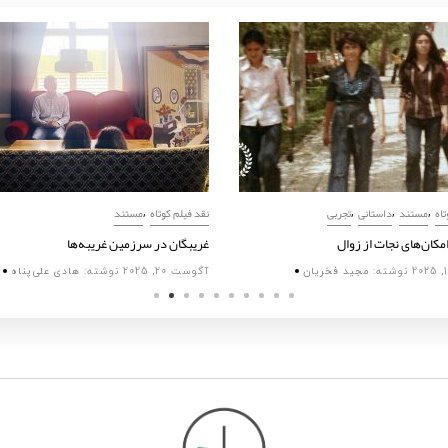
,
,
,
,
تاه
مستند
داستانی
تجربی
نقد فیلم کوتاه
مستند
امکان‌های نجات از زوال
غریبگان در سرزمین غریبه‌ها
نوشته:
مجید فخریان
آگوست 20, 2025
نوشته:
هادی علی‌پناه