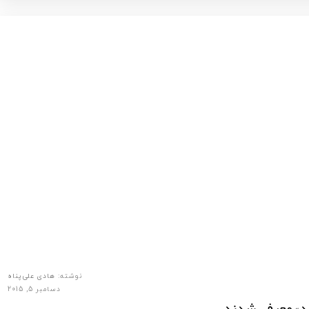
نوشته:
هادی علی‌پناه
دسامبر 5, 2015
ید» معرفی شدند