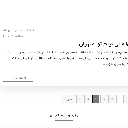
نوشته:
هادی علی‌پناه
نوامبر 9, 2015
مللی فیلم کوتاه تهران
م‌های کوتاه باارزش (نه مطلقاً به معنای خوب و البته باارزش با معیارهای فیدان)
اهد شد در مورد تک‌تک این فیلم‌ها به بهانه‌های مختلف مطالبی در فیدان منتشر
اً به دلیل خوب…
ادامه مطلب
1
...
21
22
23
24
25
بعدی >
نقد فیلم کوتاه