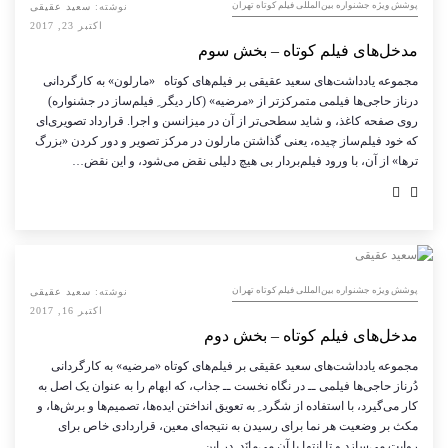
پوشش ویژه جشنواره بین‌المللی فیلم کوتاه تهران
نوشته:
سعید عقیقی
اکتبر 23, 2017
مدخل‌های فیلم کوتاه – بخش سوم
مجموعه یادداشت‌های سعید عقیقی بر فیلم‌های کوتاه «مارلون» به کارگردانی
درناز حاجی‌ها فیلمی متمرکزتر از «مرضیه» (کار دیگر ِ فیلم‌ساز در جشنواره)
روی صفحه کاغذ، و شاید سطحی‌تر از آن در میزانسن و اجرا. قرارداد تصویری‌ای
که خود فیلم‌ساز چیده، یعنی گذاشتن مارلون در مرکز تصویر و دور کردن «بزرگ
ترها» از آن، با ورود فیلم‌بردار بی هیچ دلیلی نقض می‌شود، و این نقض…
پوشش ویژه جشنواره بین‌المللی فیلم کوتاه تهران
نوشته:
سعید عقیقی
اکتبر 16, 2017
مدخل‌های فیلم کوتاه – بخش دوم
مجموعه یادداشت‌های سعید عقیقی بر فیلم‌های کوتاه «مرضیه» به کارگردانی
دُرناز حاجی‌ها فیلمی ــ در نگاه نخست ــ جذاب، که ابهام را به عنوان یک اصل به
کار می‌گیرد، با استفاده از شگرد ِ به تعویق انداختن ایده‌ها، تصمیم‌ها و برش‌ها، و
مکث بر وضعیت هر نما برای رسیدن به نتیجه‌ای معین، قراردادی خاص برای
روایت می‌سازد و تا انتها با آن می‌مانَد. در این…