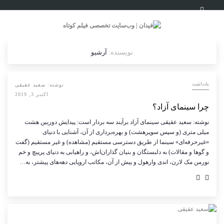
نویسنده:
آرشیو
یادداشت
نوشته:
سعید عقیقی
اکتبر 3, 2019
چرا سینمای آزاد؟
نوشته: سعید عقیقی سینمای آزاد برآیند سه بردار است: پیدایش دوربین هشت
میلی متری (و سپس سوپرهشت) و بهره‌برداری از آن، آشنایی با دنیای
«غیرحرفه‌ای» سینما از طریق دسترسی مستقیم (مشاهده) و غیر مستقیم (گفت
و گوها و ‌مقالات) به دلبستگان و بنیان گذاران‌اش، و راهیابی به دنیای پرپیچ و خم
نورمن مک لارن، اندی وارهول و پیش از آن، مکاتب اروپایی دهه‌های پیشتر، به…