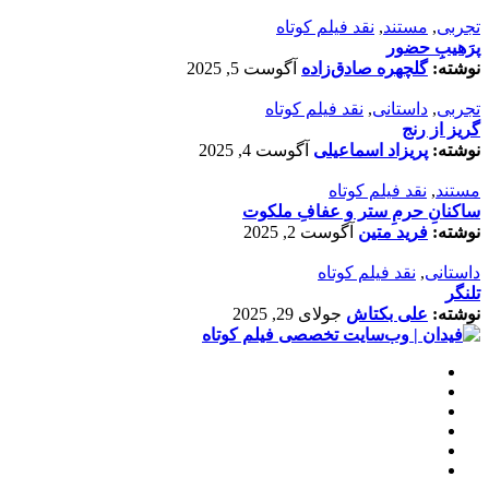
تجربی
,
مستند
,
نقد فیلم کوتاه
پرَهیب‌ِ حضور
نوشته:
گلچهره صادق‌زاده
آگوست 5, 2025
تجربی
,
داستانی
,
نقد فیلم کوتاه
گریز از رنج
نوشته:
پریزاد اسماعیلی
آگوست 4, 2025
مستند
,
نقد فیلم کوتاه
ساکنانِ حرمِ ستر و عفافِ ملکوت
نوشته:
فرید متین
آگوست 2, 2025
داستانی
,
نقد فیلم کوتاه
تلنگر
نوشته:
علی بکتاش
جولای 29, 2025