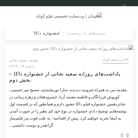
پست‌های با برچسب:
: ‘جشنواره داكا’
نوشته:
سعید نجاتی
آکادمی فیلم کوتاه
ژانویه 18, 2018
یاداشت‌های روزانه سعید نجاتی از جشنواره داكا –
بخش دوم
مقدمه من به همراه شروینه دیدنده، سارا نورمحمدی، مسیح میر حسینی،
كوروش فرزانگان و فاطمه معتمد آریا، خسرودهقان و زهره زمانی در
شانزدهمین جشنواره فیلم داكا حضور دارم و همانطور كه در قسمت اول
نوشته‌هایم توضیح دادم، جشنواره در نوع خود كم نظیر را در صورت آمدن
به اینجا تجربه خواهید كرد. پیش از افتتاحیه : به علت فوت پدر فیلم‌ساز
گرانقدر و دوست داشتنی…