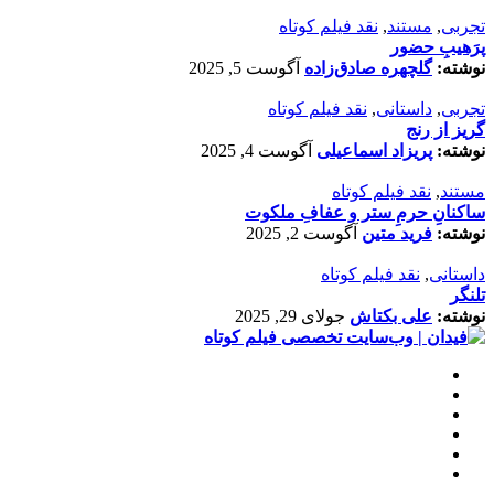
تجربی
,
مستند
,
نقد فیلم کوتاه
پرَهیب‌ِ حضور
نوشته:
گلچهره صادق‌زاده
آگوست 5, 2025
تجربی
,
داستانی
,
نقد فیلم کوتاه
گریز از رنج
نوشته:
پریزاد اسماعیلی
آگوست 4, 2025
مستند
,
نقد فیلم کوتاه
ساکنانِ حرمِ ستر و عفافِ ملکوت
نوشته:
فرید متین
آگوست 2, 2025
داستانی
,
نقد فیلم کوتاه
تلنگر
نوشته:
علی بکتاش
جولای 29, 2025