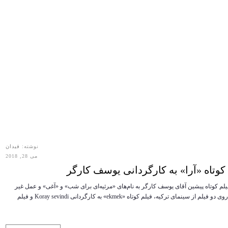
نوشته:
فیدان
می 28, 2018
تاه «آرا» به کارگردانی یوسف کارگر
م کوتاه پیشین آقای یوسف کارگر به نام‌های «مرثیه‌ای برای شب» و «آغی» و عمل غیر
اخلاقی آقای کارگر در ساخت عین به عین و بدون اجازه این فیلم‌ها از روی دو فیلم از سینمای ترکیه، فیلم کوتاه «ekmek» به کارگردانی Koray sevindi و فیلم